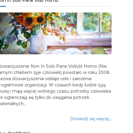
on In Solo Pane Vidit Homo
towarzyszenie Non In Solo Pane Vid(v)it Homo (Nie
amym chlebem żyje człowiek) powstało w roku 2008.
azwa stowarzyszenia oddaje cele i założenia
rogramowe organizacji. W czasach kiedy ludzie żyją
łużej i mają więcej wolnego czasu, potrzeby człowieka
ie ograniczają się tylko do osiągania potrzeb
aterialnych…
Dowiedz się więcej…