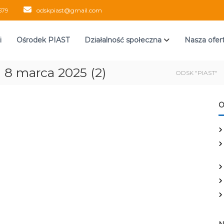
579
odskpiast@gmail.com
i
Ośrodek PIAST
Działalność społeczna
Nasza ofer
 8 marca 2025 (2)
ODSK "PIAST"
O