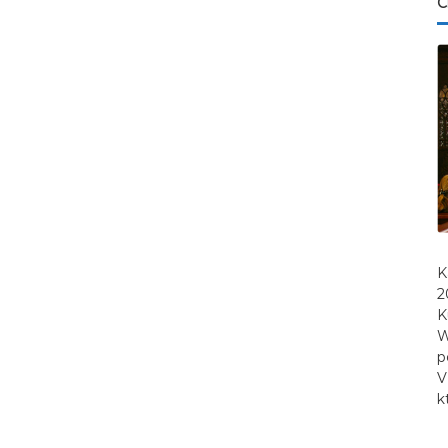
C
K
2
K
W
p
V
k