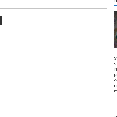
N
S
s
N
p
d
n
m