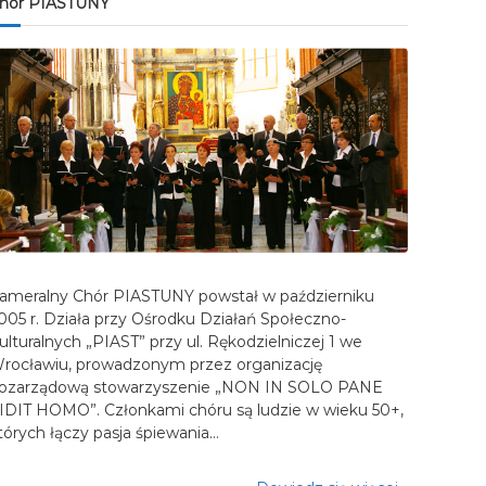
hór PIASTUNY
ameralny Chór PIASTUNY powstał w październiku
005 r. Działa przy Ośrodku Działań Społeczno-
ulturalnych „PIAST” przy ul. Rękodzielniczej 1 we
rocławiu, prowadzonym przez organizację
ozarządową stowarzyszenie „NON IN SOLO PANE
IDIT HOMO”. Członkami chóru są ludzie w wieku 50+,
tórych łączy pasja śpiewania…