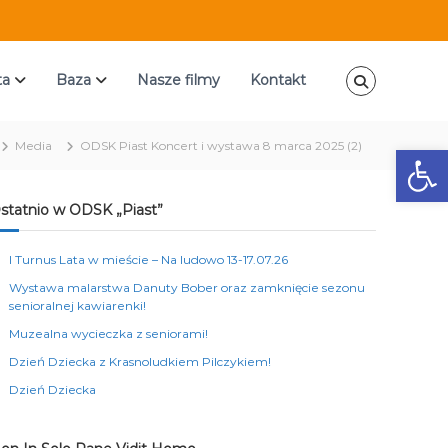
ta
Baza
Nasze filmy
Kontakt
Media
ODSK Piast Koncert i wystawa 8 marca 2025 (2)
Ot
statnio w ODSK „Piast”
I Turnus Lata w mieście – Na ludowo 13-17.07.26
Wystawa malarstwa Danuty Bober oraz zamknięcie sezonu
senioralnej kawiarenki!
Muzealna wycieczka z seniorami!
Dzień Dziecka z Krasnoludkiem Pilczykiem!
Dzień Dziecka