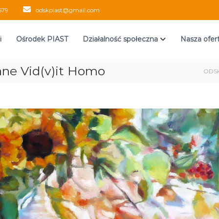
579
odskpiast@gmail.com
i
Ośrodek PIAST
Działalność społeczna
Nasza ofer
ane Vid(v)it Homo
ODSK