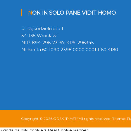
NON IN SOLO PANE VIDIT HOMO
ul. Rękodzielnicza 1
54-135 Wrocław
NIP: 894-296-73-67, KRS: 296345
Nr konta 60 1090 2398 0000 0001 1160 4180
Copyright © 2026
ODSK "PIAST"
All rights reserved. Theme:
Fl
Zgoda na pliki cookie z Real Cookie Banner