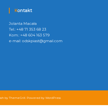
Kontakt
Jolanta Macała
Tel.: +48 71 353 68 23
Kom.: +48 604 163 579
e-mail:
odskpiast@gmail.com
ash
by ThemeGrill. Powered by
WordPress