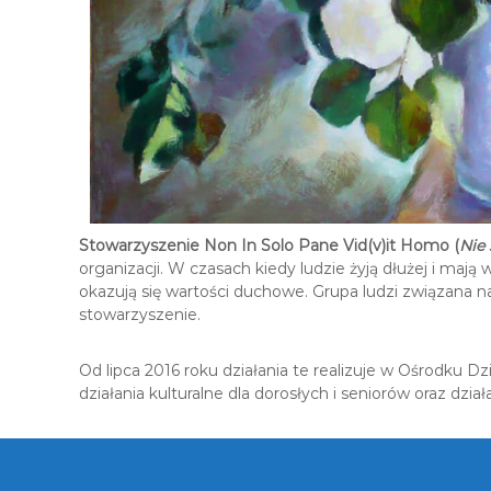
c
z
n
o
-
K
u
l
t
u
r
Stowarzyszenie Non In Solo Pane Vid(v)it Homo (
Nie
a
organizacji. W czasach kiedy ludzie żyją dłużej i maj
l
okazują się wartości duchowe. Grupa ludzi związana na
n
stowarzyszenie.
y
c
h
Od lipca 2016 roku działania te realizuje w Ośrodku D
działania kulturalne dla dorosłych i seniorów oraz dz