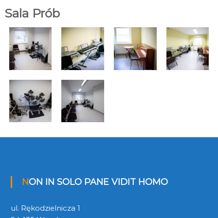
K
Sala Prób
u
l
t
u
r
a
l
n
y
c
h
NON IN SOLO PANE VIDIT HOMO
ul. Rękodzielnicza 1