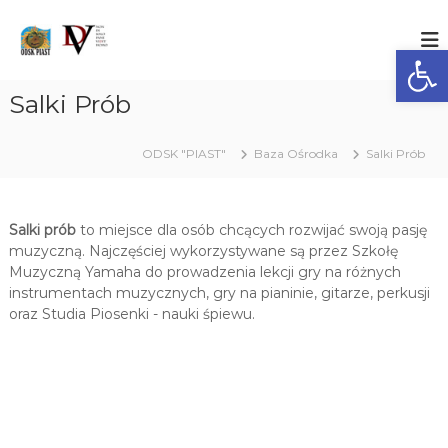
S
k
O
O
ś
Ot
i
D
r
p
S
o
t
Salki Prób
K
d
o
e
"
c
k
P
ODSK "PIAST"
Baza Ośrodka
Salki Prób
o
D
I
z
n
i
t
A
a
e
S
ł
Salki prób
to miejsce dla osób chcących rozwijać swoją pasję
n
T
a
muzyczną. Najczęściej wykorzystywane są przez Szkołę
t
ń
"
Muzyczną Yamaha do prowadzenia lekcji gry na różnych
S
instrumentach muzycznych, gry na pianinie, gitarze, perkusji
p
oraz Studia Piosenki - nauki śpiewu.
o
ł
e
c
z
n
o
-