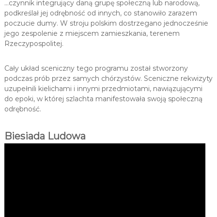
…czynnik integrujący daną grupę społeczną lub narodową,
podkreślał jej odrębność od innych, co stanowiło zarazem
poczucie dumy. W stroju polskim dostrzegano jednocześnie
jego zespolenie z miejscem zamieszkania, terenem
Rzeczypospolitej.
Cały układ sceniczny tego programu został stworzony
podczas prób przez samych chórzystów. Sceniczne rekwizyty
uzupełnili kielichami i innymi przedmiotami, nawiązującymi
do epoki, w której szlachta manifestowała swoją społeczną
odrębność.
Biesiada Ludowa