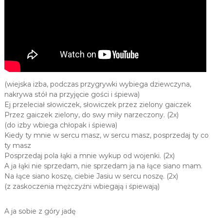
(wiejska izba, podczas przygrywki wybiega dziewczyna,
nakrywa stół na przyjęcie gości i śpiewa)
Ej przeleciał słowiczek, słowiczek przez zielony gaiczek
Przez gaiczek zielony, do swy miły narzeczony. (2x)
(do izby wbiega chłopak i śpiewa)
Kiedy ty mnie w sercu masz, w sercu masz, posprzedaj ty co
ty masz
Posprzedaj pola łąki a mnie wykup od wojenki. (2x)
A ja łąki nie sprzedam, nie sprzedam ja na łące siano mam.
Na łące siano koszę, ciebie Jasiu w sercu noszę. (2x)
(z zaskoczenia mężczyźni wbiegają i śpiewają)
A ja sobie z góry jadę