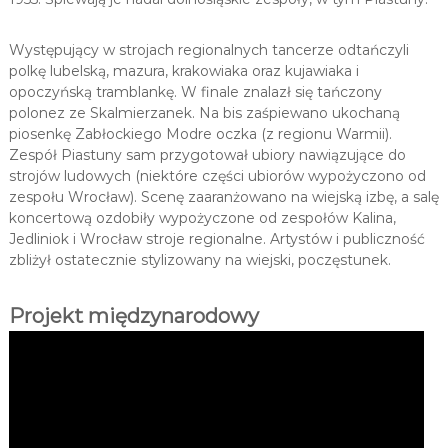
Występujący w strojach regionalnych tancerze odtańczyli
polkę lubelską, mazura, krakowiaka oraz kujawiaka i
opoczyńską tramblankę. W finale znalazł się tańczony
polonez ze Skalmierzanek. Na bis zaśpiewano ukochaną
piosenkę Zabłockiego Modre oczka (z regionu Warmii).
Zespół Piastuny sam przygotował ubiory nawiązujące do
strojów ludowych (niektóre części ubiorów wypożyczono od
zespołu Wrocław). Scenę zaaranżowano na wiejską izbę, a salę
koncertową ozdobiły wypożyczone od zespołów Kalina,
Jedliniok i Wrocław stroje regionalne. Artystów i publiczność
zbliżył ostatecznie stylizowany na wiejski, poczęstunek.
Projekt międzynarodowy