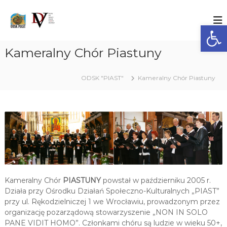
S
k
O
O
ś
Ot
i
D
r
p
S
o
t
Kameralny Chór Piastuny
K
d
o
e
"
c
k
P
ODSK "PIAST"
Kameralny Chór Piastuny
o
D
I
z
n
i
t
A
a
e
S
ł
n
T
a
t
ń
"
S
p
o
ł
e
Kameralny Chór
PIASTUNY
powstał w październiku 2005 r.
c
Działa przy Ośrodku Działań Społeczno-Kulturalnych „PIAST”
z
przy ul. Rękodzielniczej 1 we Wrocławiu, prowadzonym przez
n
organizację pozarządową stowarzyszenie „NON IN SOLO
o
PANE VIDIT HOMO”. Członkami chóru są ludzie w wieku 50+,
-