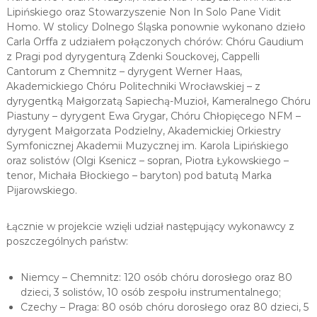
Lipińskiego oraz Stowarzyszenie Non In Solo Pane Vidit
Homo. W stolicy Dolnego Śląska ponownie wykonano dzieło
Carla Orffa z udziałem połączonych chórów: Chóru Gaudium
z Pragi pod dyrygenturą Zdenki Souckovej, Cappelli
Cantorum z Chemnitz – dyrygent Werner Haas,
Akademickiego Chóru Politechniki Wrocławskiej – z
dyrygentką Małgorzatą Sapiechą-Muzioł, Kameralnego Chóru
Piastuny – dyrygent Ewa Grygar, Chóru Chłopięcego NFM –
dyrygent Małgorzata Podzielny, Akademickiej Orkiestry
Symfonicznej Akademii Muzycznej im. Karola Lipińskiego
oraz solistów (Olgi Ksenicz – sopran, Piotra Łykowskiego –
tenor, Michała Błockiego – baryton) pod batutą Marka
Pijarowskiego.
Łącznie w projekcie wzięli udział następujący wykonawcy z
poszczególnych państw:
Niemcy – Chemnitz: 120 osób chóru dorosłego oraz 80
dzieci, 3 solistów, 10 osób zespołu instrumentalnego;
Czechy – Praga: 80 osób chóru dorosłego oraz 80 dzieci, 5