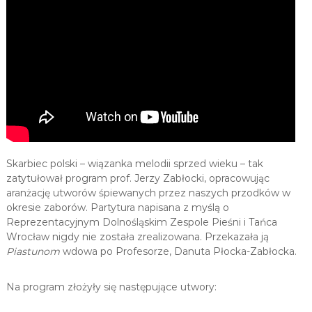
Skarbiec polski – wiązanka melodii sprzed wieku – tak
zatytułował program prof. Jerzy Zabłocki, opracowując
aranżację utworów śpiewanych przez naszych przodków w
okresie zaborów. Partytura napisana z myślą o
Reprezentacyjnym Dolnośląskim Zespole Pieśni i Tańca
Wrocław nigdy nie została zrealizowana. Przekazała ją
Piastunom
wdowa po Profesorze, Danuta Płocka-Zabłocka.
Na program złożyły się następujące utwory: