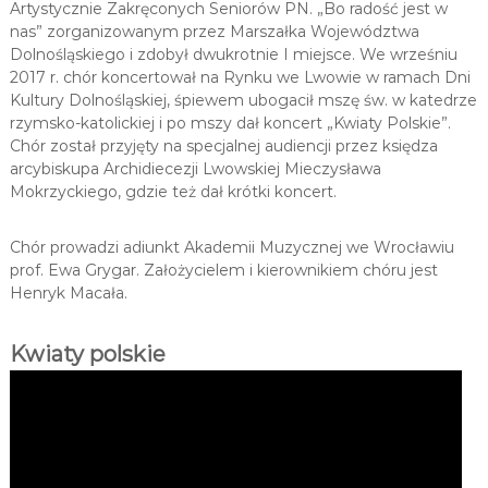
Artystycznie Zakręconych Seniorów PN. „Bo radość jest w
nas” zorganizowanym przez Marszałka Województwa
Dolnośląskiego i zdobył dwukrotnie I miejsce. We wrześniu
2017 r. chór koncertował na Rynku we Lwowie w ramach Dni
Kultury Dolnośląskiej, śpiewem ubogacił mszę św. w katedrze
rzymsko-katolickiej i po mszy dał koncert „Kwiaty Polskie”.
Chór został przyjęty na specjalnej audiencji przez księdza
arcybiskupa Archidiecezji Lwowskiej Mieczysława
Mokrzyckiego, gdzie też dał krótki koncert.
Chór prowadzi adiunkt Akademii Muzycznej we Wrocławiu
prof. Ewa Grygar. Założycielem i kierownikiem chóru jest
Henryk Macała.
Kwiaty polskie