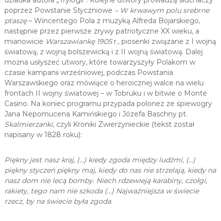
dziadka autora „Trylogii”. Kolejne utwory prowadzą słuchaczy
poprzez Powstanie Styczniowe
– W krwawym polu srebrne
ptaszę
– Wincentego Pola z muzyką Alfreda Bojarskiego,
następnie przez pierwsze zrywy patriotyczne XX wieku, a
mianowicie
Warszawiankę 1905
r., piosenki związane z I wojną
światową, z wojną bolszewicką i z II wojną światową. Dalej
można usłyszeć utwory, które towarzyszyły Polakom w
czasie kampanii wrześniowej, podczas Powstania
Warszawskiego oraz mówiące o heroicznej walce na wielu
frontach II wojny światowej – w Tobruku i w bitwie o Monte
Casino. Na koniec programu przypada polonez ze śpiewogry
Jana Nepomucena Kamińskiego i Józefa Baschny pt.
Skalmierzanki
, czyli Kroniki Zwierzynieckie (tekst został
napisany w 1828 roku):
Piękny jest nasz kraj, (…) kiedy zgoda między ludźmi, (…)
piękny styczeń piękny maj, kiedy do nas nie strzelają, kiedy na
nasz dom nie lecą bomby. Niech rdzewieją karabiny, czołgi,
rakiety, tego nam nie szkoda (…) Najważniejsza w świecie
rzecz, by na świecie była zgoda.