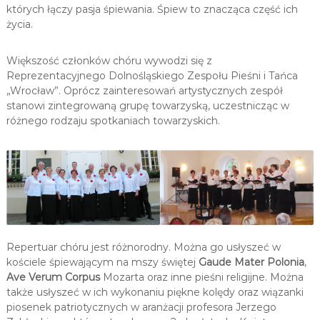
których łączy pasja śpiewania. Śpiew to znacząca część ich
K
u
życia.
l
t
Większość członków chóru wywodzi się z
u
r
Reprezentacyjnego Dolnośląskiego Zespołu Pieśni i Tańca
a
„Wrocław”. Oprócz zainteresowań artystycznych zespół
l
stanowi zintegrowaną grupę towarzyską, uczestnicząc w
n
różnego rodzaju spotkaniach towarzyskich.
y
c
h
Repertuar chóru jest różnorodny. Można go usłyszeć w
kościele śpiewającym na mszy świętej
Gaude Mater Polonia
,
Ave Verum Corpus
Mozarta oraz inne pieśni religijne. Można
także usłyszeć w ich wykonaniu piękne kolędy oraz wiązanki
piosenek patriotycznych w aranżacji profesora Jerzego