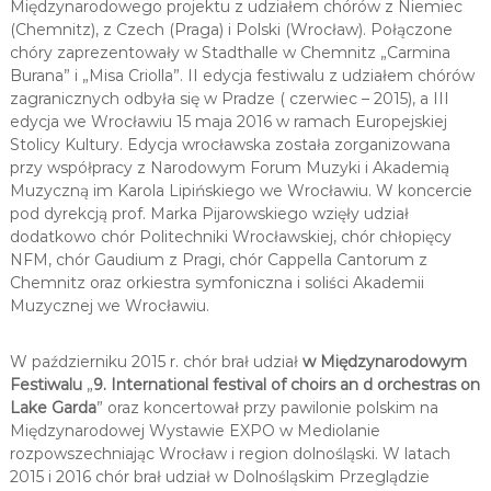
Międzynarodowego projektu z udziałem chórów z Niemiec
(Chemnitz), z Czech (Praga) i Polski (Wrocław). Połączone
chóry zaprezentowały w Stadthalle w Chemnitz „Carmina
Burana” i „Misa Criolla”. II edycja festiwalu z udziałem chórów
zagranicznych odbyła się w Pradze ( czerwiec – 2015), a III
edycja we Wrocławiu 15 maja 2016 w ramach Europejskiej
Stolicy Kultury. Edycja wrocławska została zorganizowana
przy współpracy z Narodowym Forum Muzyki i Akademią
Muzyczną im Karola Lipińskiego we Wrocławiu. W koncercie
pod dyrekcją prof. Marka Pijarowskiego wzięły udział
dodatkowo chór Politechniki Wrocławskiej, chór chłopięcy
NFM, chór Gaudium z Pragi, chór Cappella Cantorum z
Chemnitz oraz orkiestra symfoniczna i soliści Akademii
Muzycznej we Wrocławiu.
W październiku 2015 r. chór brał udział
w
Międzynarodowym
Festiwalu
„
9. International festival of choirs an d orchestras on
Lake Garda
” oraz koncertował przy pawilonie polskim na
Międzynarodowej Wystawie EXPO w Mediolanie
rozpowszechniając Wrocław i region dolnośląski. W latach
2015 i 2016 chór brał udział w Dolnośląskim Przeglądzie