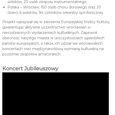
solistów, 20 osób zespołu instrumentalnego;
Polska – Wrocław: 150 osób chóru dorosłego oraz 20
dzieci, 6 solistów, 94 członków orkiestry symfonicznej.
Projekt wpisywał się w założenia Europejskiej Stolicy Kultury,
gwarantując aktywne uczestnictwo wrocławian w
niecodziennych wydarzeniach kulturalnych. Zapewnił
obecność naszego miasta w uroczystościach sąsiedzkich
państw europejskich, a także ich udział we wrocławskich
koncertach oraz międzynarodową wymianę kulturalną na
poziomie zespołów amatorskich.
Koncert Jubileuszowy