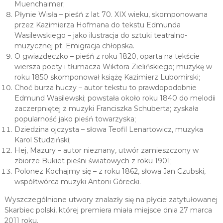
Muenchaimer;
Płynie Wisła – pieśń z lat 70. XIX wieku, skomponowana
przez Kazimierza Hofmana do tekstu Edmunda
Wasilewskiego – jako ilustracja do sztuki teatralno-
muzycznej pt. Emigracja chłopska.
O gwiazdeczko – pieśń z roku 1820, oparta na tekście
wiersza poety i tłumacza Wiktora Zielińskiego; muzykę w
roku 1850 skomponował książę Kazimierz Lubomirski;
Choć burza huczy – autor tekstu to prawdopodobnie
Edmund Wasilewski; powstała około roku 1840 do melodii
zaczerpniętej z muzyki Franciszka Schuberta; zyskała
popularność jako pieśń towarzyska;
Dziedzina ojczysta – słowa Teofil Lenartowicz, muzyka
Karol Studziński;
Hej, Mazury – autor nieznany, utwór zamieszczony w
zbiorze Bukiet pieśni światowych z roku 1901;
Polonez Kochajmy się – z roku 1862, słowa Jan Czubski,
współtwórca muzyki Antoni Górecki.
Wyszczególnione utwory znalazły się na płycie zatytułowanej
Skarbiec polski, której premiera miała miejsce dnia 27 marca
2011 roku.