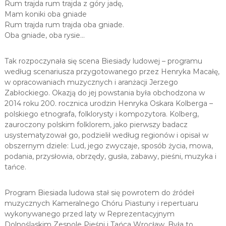
Rum trajda rum trajda z góry jadę,
Mam koniki oba gniade
Rum trajda rum trajda oba gniade.
Oba gniade, oba rysie…
Tak rozpoczynała się scena Biesiady ludowej – programu
według scenariusza przygotowanego przez Henryka Macałę,
w opracowaniach muzycznych i aranżacji Jerzego
Zabłockiego. Okazją do jej powstania była obchodzona w
2014 roku 200. rocznica urodzin Henryka Oskara Kolberga –
polskiego etnografa, folklorysty i kompozytora. Kolberg,
zauroczony polskim folklorem, jako pierwszy badacz
usystematyzował go, podzielił według regionów i opisał w
obszernym dziele: Lud, jego zwyczaje, sposób życia, mowa,
podania, przysłowia, obrzędy, gusła, zabawy, pieśni, muzyka i
tańce.
Program Biesiada ludowa stał się powrotem do źródeł
muzycznych Kameralnego Chóru Piastuny i repertuaru
wykonywanego przed laty w Reprezentacyjnym
Dolnośląskim Zespole Pieśni i Tańca Wrocław. Była to