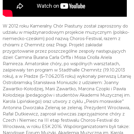
W 2012 roku Kameralny Chór Piastuny został zaproszony do
udziału w międzynarodowym projekcie muzycznym (polsko-
niemiecko-czeskim) pod nazwą Choros-Festival, razem z
chórami z Chemnitz oraz Pragi. Projekt zakładał
przygotowanie przez poszczególne zespoły następujących
dzieł: Carmina Burana Carla Orffa i Missa Criolla Ariela
Ramireza. Amatorskie chóry, po wspólnych warsztatach,
zaśpiewały ten program w Stadthalle Chemnitz (19.10.2013
roku), a w Pradze (5–7.06.2015 roku) wykonały pierwszą Litanię
Ostrobramską Stanisława Moniuszki z udziałem: Joanny
Zawartko-Kołodziej, Marii Zawartko, Marcina Czopki i Pawła
Kołodzieja (pedagogów i studentów Akademii Muzycznej im.
Karola Lipińskiego) oraz utwory z cyklu „Pieśni morawskie”
Antonina Dworzaka Zelenaj se zelenaj. Prezydent Wrocławia,
Rafał Dutkiewicz, zaprosił wówczas zaprzyjaźnione chóry z
Czech i Niemiec na III etap festiwalu Choros-Festival do
Wrocławia, w roku ESK 2016. Współorganizatorami byli także:
Narodowe Forum Muzyki, Akademia Muzyczna im. Karola