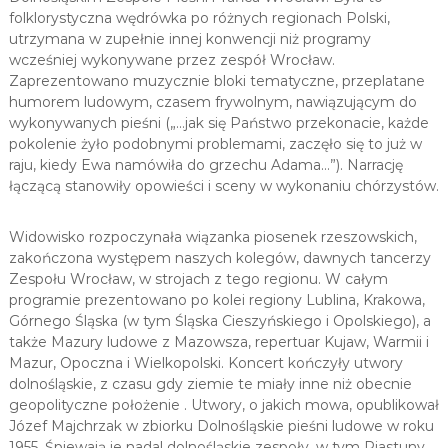
folklorystyczna wędrówka po różnych regionach Polski,
utrzymana w zupełnie innej konwencji niż programy
wcześniej wykonywane przez zespół Wrocław.
Zaprezentowano muzycznie bloki tematyczne, przeplatane
humorem ludowym, czasem frywolnym, nawiązującym do
wykonywanych pieśni („…jak się Państwo przekonacie, każde
pokolenie żyło podobnymi problemami, zaczęło się to już w
raju, kiedy Ewa namówiła do grzechu Adama…”). Narrację
łączącą stanowiły opowieści i sceny w wykonaniu chórzystów.
Widowisko rozpoczynała wiązanka piosenek rzeszowskich,
zakończona występem naszych kolegów, dawnych tancerzy
Zespołu Wrocław, w strojach z tego regionu. W całym
programie prezentowano po kolei regiony Lublina, Krakowa,
Górnego Śląska (w tym Śląska Cieszyńskiego i Opolskiego), a
także Mazury ludowe z Mazowsza, repertuar Kujaw, Warmii i
Mazur, Opoczna i Wielkopolski. Koncert kończyły utwory
dolnośląskie, z czasu gdy ziemie te miały inne niż obecnie
geopolityczne położenie . Utwory, o jakich mowa, opublikował
Józef Majchrzak w zbiorku Dolnośląskie pieśni ludowe w roku
1955. Śpiewają je nadal dolnośląskie zespoły, w tym Piastuny.