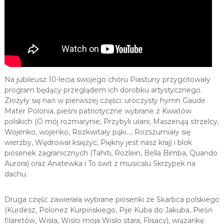
Na jubileusz 10-lecia swojego chóru Piastuny przygotowały
program będący przeglądem ich dorobku artystycznego.
Złożyły się nań w pierwszej części: uroczysty hymn Gaude
Mater Polonia, pieśni patriotyczne wybrane z Kwiatów
polskich (O mój rozmarynie, Przybyli ułani, Maszerują strzelcy,
Wojenko, wojenko, Rozkwitały pąki…, Rozszumiały się
wierzby, Wędrował księżyc, Piękny jest nasz kraj) i blok
piosenek zagranicznych (Tahiti, Rozlein, Bella Bimba, Quando
Aurora) oraz Anatewka i To świt z musicalu Skrzypek na
dachu.
Druga część zawierała wybrane piosenki ze Skarbca polskiego
(Kurdesz, Polonez Kurpińskiego, Pije Kuba do Jakuba, Pieśń
filaretów, Wisła, Wisło moja Wisło stara, Flisacy), wiązankę