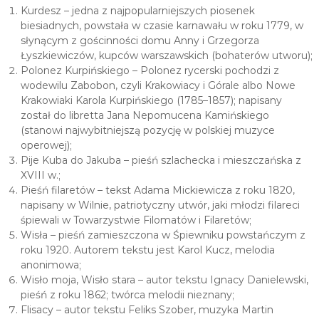
Kurdesz – jedna z najpopularniejszych piosenek
biesiadnych, powstała w czasie karnawału w roku 1779, w
słynącym z gościnności domu Anny i Grzegorza
Łyszkiewiczów, kupców warszawskich (bohaterów utworu);
Polonez Kurpińskiego – Polonez rycerski pochodzi z
wodewilu Zabobon, czyli Krakowiacy i Górale albo Nowe
Krakowiaki Karola Kurpińskiego (1785–1857); napisany
został do libretta Jana Nepomucena Kamińskiego
(stanowi najwybitniejszą pozycję w polskiej muzyce
operowej);
Pije Kuba do Jakuba – pieśń szlachecka i mieszczańska z
XVIII w.;
Pieśń filaretów – tekst Adama Mickiewicza z roku 1820,
napisany w Wilnie, patriotyczny utwór, jaki młodzi filareci
śpiewali w Towarzystwie Filomatów i Filaretów;
Wisła – pieśń zamieszczona w Śpiewniku powstańczym z
roku 1920. Autorem tekstu jest Karol Kucz, melodia
anonimowa;
Wisło moja, Wisło stara – autor tekstu Ignacy Danielewski,
pieśń z roku 1862; twórca melodii nieznany;
Flisacy – autor tekstu Feliks Szober, muzyka Martin