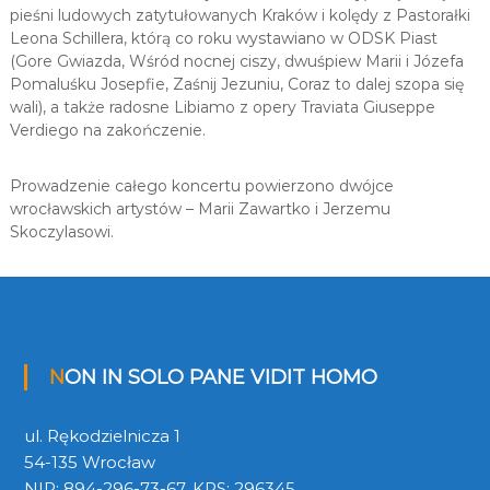
pieśni ludowych zatytułowanych Kraków i kolędy z Pastorałki
Leona Schillera, którą co roku wystawiano w ODSK Piast
(Gore Gwiazda, Wśród nocnej ciszy, dwuśpiew Marii i Józefa
Pomaluśku Josepfie, Zaśnij Jezuniu, Coraz to dalej szopa się
wali), a także radosne Libiamo z opery Traviata Giuseppe
Verdiego na zakończenie.
Prowadzenie całego koncertu powierzono dwójce
wrocławskich artystów – Marii Zawartko i Jerzemu
Skoczylasowi.
NON IN SOLO PANE VIDIT HOMO
ul. Rękodzielnicza 1
54-135 Wrocław
NIP: 894-296-73-67, KRS: 296345