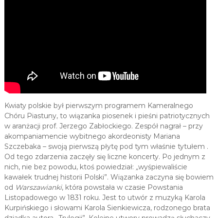
Kwiaty polskie był pierwszym programem Kameralnego
Chóru Piastuny, to wiązanka piosenek i pieśni patriotycznych
w aranżacji prof. Jerzego Zabłockiego. Zespół nagrał – przy
akompaniamencie wybitnego akordeonisty Mariana
Szczebaka – swoją pierwszą płytę pod tym właśnie tytułem .
Od tego zdarzenia zaczęły się liczne koncerty. Po jednym z
nich, nie bez powodu, ktoś powiedział:
„
wyśpiewaliście
kawałek trudnej historii Polski”. Wiązanka zaczyna się bowiem
od
Warszawianki
, która powstała w czasie Powstania
Listopadowego w 1831 roku. Jest to utwór z muzyką Karola
Kurpińskiego i słowami Karola Sienkiewicza, rodzonego brata