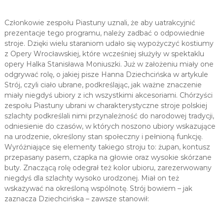
Członkowie zespołu Piastuny uznali, że aby uatrakcyjnić
prezentacje tego programu, należy zadbać o odpowiednie
stroje. Dzięki wielu staraniom udało się wypożyczyć kostiumy
z Opery Wrocławskiej, które wcześniej służyły w spektaklu
opery Halka Stanisława Moniuszki. Już w założeniu miały one
odgrywać rolę, o jakiej pisze Hanna Dziechcińska w artykule
Strój, czyli ciało ubrane, podkreślając, jak ważne znaczenie
miały niegdyś ubiory z ich wszystkimi akcesoriami. Chórzyści
zespołu Piastuny ubrani w charakterystyczne stroje polskiej
szlachty podkreślali nimi przynależność do narodowej tradycji,
odniesienie do czasów, w których noszono ubiory wskazujące
na urodzenie, określony stan społeczny i pełnioną funkcję.
Wyróżniające się elementy takiego stroju to: żupan, kontusz
przepasany pasem, czapka na głowie oraz wysokie skórzane
buty. Znaczącą rolę odegrał też kolor ubioru, zarezerwowany
niegdyś dla szlachty wysoko urodzonej. Miał on też
wskazywać na określoną wspólnotę. Strój bowiem – jak
zaznacza Dziechcińska – zawsze stanowił: