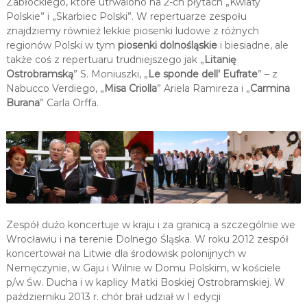
Zabłockiego, które utrwalono na 2-ch płytach „Kwiaty
Polskie” i „Skarbiec Polski”. W repertuarze zespołu
znajdziemy również lekkie piosenki ludowe z różnych
regionów Polski w tym
piosenki dolnośląskie
i biesiadne, ale
także coś z repertuaru trudniejszego jak „
Litanię
Ostrobramską
” S. Moniuszki, „
Le sponde dell’ Eufrate
” – z
Nabucco Verdiego, „
Misa Criolla
” Ariela Ramireza i „
Carmina
Burana
” Carla Orffa.
Zespół dużo koncertuje w kraju i za granicą a szczególnie we
Wrocławiu i na terenie Dolnego Śląska. W roku 2012 zespół
koncertował na Litwie dla środowisk polonijnych w
Nemęczynie, w Gaju i Wilnie w Domu Polskim, w kościele
p/w Św. Ducha i w kaplicy Matki Boskiej Ostrobramskiej. W
październiku 2013 r. chór brał udział w I edycji