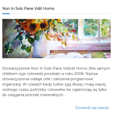
j
Non In Solo Pane Vidit Homo
a
w
p
i
s
Stowarzyszenie Non In Solo Pane Vid(v)it Homo (Nie samym
u
chlebem żyje człowiek) powstało w roku 2008. Nazwa
stowarzyszenia oddaje cele i założenia programowe
organizacji. W czasach kiedy ludzie żyją dłużej i mają więcej
wolnego czasu, potrzeby człowieka nie ograniczają się tylko
do osiągania potrzeb materialnych…
Dowiedz się więcej…