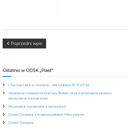
K
u
l
t
u
r
a
l
N
Poprzedni wpis
n
y
a
c
h
w
Ostatnio w ODSK „Piast”
i
I Turnus Lata w mieście – Na ludowo 13-17.07.26
Wystawa malarstwa Danuty Bober oraz zamknięcie sezonu
g
senioralnej kawiarenki!
Muzealna wycieczka z seniorami!
a
Dzień Dziecka z Krasnoludkiem Pilczykiem!
c
Dzień Dziecka