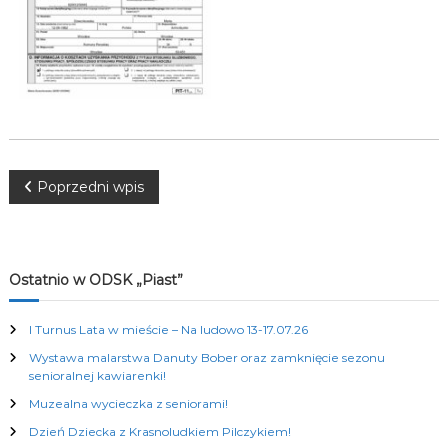
K
u
l
t
u
r
a
l
n
y
N
Poprzedni wpis
c
h
a
w
Ostatnio w ODSK „Piast”
i
I Turnus Lata w mieście – Na ludowo 13-17.07.26
Wystawa malarstwa Danuty Bober oraz zamknięcie sezonu
g
senioralnej kawiarenki!
Muzealna wycieczka z seniorami!
a
Dzień Dziecka z Krasnoludkiem Pilczykiem!