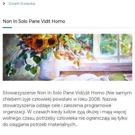
c
Dzień Dziecka
j
Non In Solo Pane Vidit Homo
a
w
p
i
s
Stowarzyszenie Non In Solo Pane Vid(v)it Homo (Nie samym
u
chlebem żyje człowiek) powstało w roku 2008. Nazwa
stowarzyszenia oddaje cele i założenia programowe
organizacji. W czasach kiedy ludzie żyją dłużej i mają więcej
wolnego czasu, potrzeby człowieka nie ograniczają się tylko
do osiągania potrzeb materialnych…