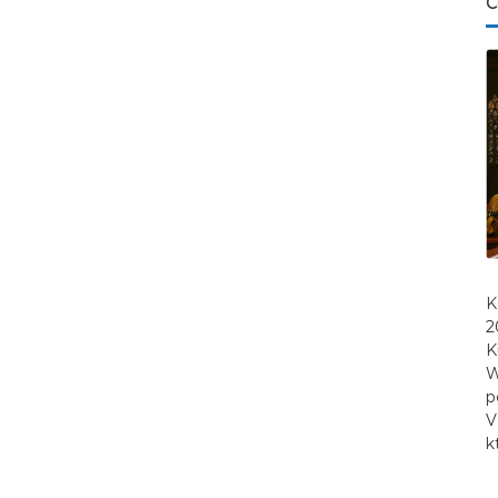
C
K
2
K
W
p
V
k