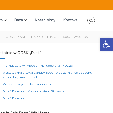
ta
Baza
Nasze filmy
Kontakt
ODSK "PIAST"
Media
IMG-20250626-WA0005 (1)
Ot
statnio w ODSK „Piast”
I Turnus Lata w mieście – Na ludowo 13-17.07.26
Wystawa malarstwa Danuty Bober oraz zamknięcie sezonu
senioralnej kawiarenki!
Muzealna wycieczka z seniorami!
Dzień Dziecka z Krasnoludkiem Pilczykiem!
Dzień Dziecka