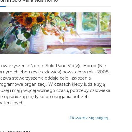
on In Solo Pane Vidit Homo
towarzyszenie Non In Solo Pane Vid(v)it Homo (Nie
amym chlebem żyje człowiek) powstało w roku 2008.
azwa stowarzyszenia oddaje cele i założenia
rogramowe organizacji. W czasach kiedy ludzie żyją
łużej i mają więcej wolnego czasu, potrzeby człowieka
ie ograniczają się tylko do osiągania potrzeb
aterialnych…
Dowiedz się więcej…