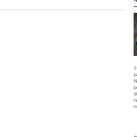
N
S
s
N
p
d
n
m