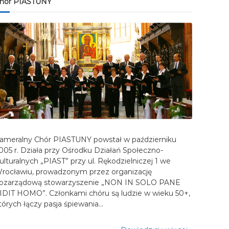
hór PIASTUNY
ameralny Chór PIASTUNY powstał w październiku
005 r. Działa przy Ośrodku Działań Społeczno-
ulturalnych „PIAST” przy ul. Rękodzielniczej 1 we
rocławiu, prowadzonym przez organizację
ozarządową stowarzyszenie „NON IN SOLO PANE
IDIT HOMO”. Członkami chóru są ludzie w wieku 50+,
tórych łączy pasja śpiewania…