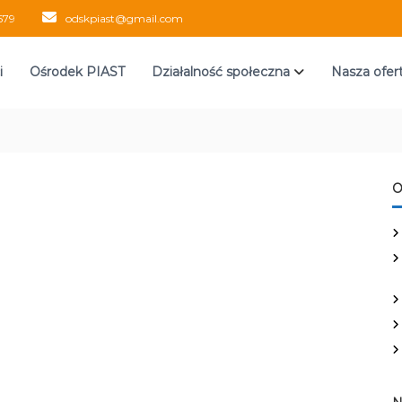
579
odskpiast@gmail.com
i
Ośrodek PIAST
Działalność społeczna
Nasza ofer
O