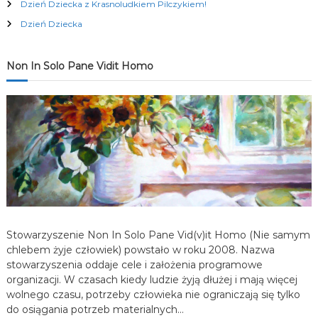
Dzień Dziecka z Krasnoludkiem Pilczykiem!
c
Dzień Dziecka
j
Non In Solo Pane Vidit Homo
a
w
p
i
s
Stowarzyszenie Non In Solo Pane Vid(v)it Homo (Nie samym
u
chlebem żyje człowiek) powstało w roku 2008. Nazwa
stowarzyszenia oddaje cele i założenia programowe
organizacji. W czasach kiedy ludzie żyją dłużej i mają więcej
wolnego czasu, potrzeby człowieka nie ograniczają się tylko
do osiągania potrzeb materialnych…