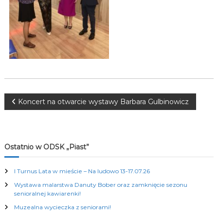
K
u
l
t
u
r
a
l
n
y
c
N
Koncert na otwarcie wystawy Barbara Gulbinowicz
h
a
w
Ostatnio w ODSK „Piast”
i
I Turnus Lata w mieście – Na ludowo 13-17.07.26
Wystawa malarstwa Danuty Bober oraz zamknięcie sezonu
g
senioralnej kawiarenki!
Muzealna wycieczka z seniorami!
a