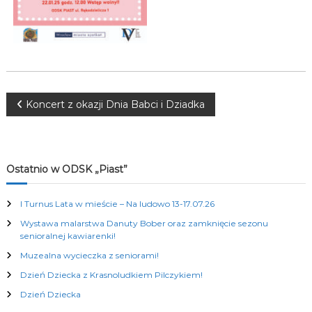
K
u
l
t
u
r
a
l
N
Koncert z okazji Dnia Babci i Dziadka
n
y
a
c
h
w
Ostatnio w ODSK „Piast”
i
I Turnus Lata w mieście – Na ludowo 13-17.07.26
Wystawa malarstwa Danuty Bober oraz zamknięcie sezonu
g
senioralnej kawiarenki!
Muzealna wycieczka z seniorami!
a
Dzień Dziecka z Krasnoludkiem Pilczykiem!
c
Dzień Dziecka