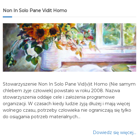
j
Non In Solo Pane Vidit Homo
a
w
p
i
s
Stowarzyszenie Non In Solo Pane Vid(v)it Homo (Nie samym
u
chlebem żyje człowiek) powstało w roku 2008. Nazwa
stowarzyszenia oddaje cele i założenia programowe
organizacji. W czasach kiedy ludzie żyją dłużej i mają więcej
wolnego czasu, potrzeby człowieka nie ograniczają się tylko
do osiągania potrzeb materialnych…
Dowiedz się więcej…