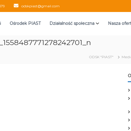
579
odskpiast@gmail.com
i
Ośrodek PIAST
Działalność społeczna
Nasza ofer
_1558487771278242701_n
ODSK "PIAST"
Medi
O