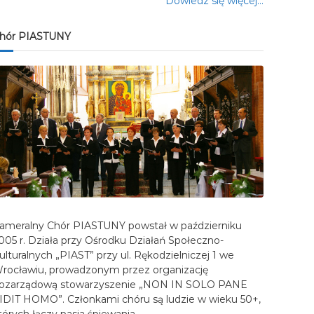
Dowiedz się więcej…
hór PIASTUNY
ameralny Chór PIASTUNY powstał w październiku
005 r. Działa przy Ośrodku Działań Społeczno-
ulturalnych „PIAST” przy ul. Rękodzielniczej 1 we
rocławiu, prowadzonym przez organizację
ozarządową stowarzyszenie „NON IN SOLO PANE
IDIT HOMO”. Członkami chóru są ludzie w wieku 50+,
tórych łączy pasja śpiewania…