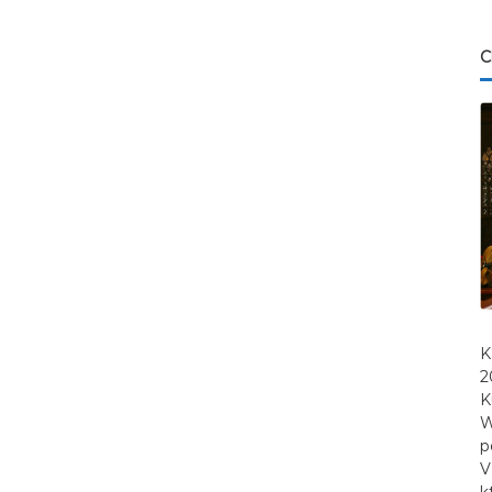
C
K
2
K
W
p
V
k