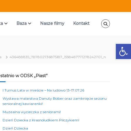
ta
Baza
Nasze filmy
Kontakt
Ot
a
436488835_787802736875187_1558487771278242701_n
statnio w ODSK „Piast”
I Turnus Lata w mieście – Na ludowo 13-17.07.26
Wystawa malarstwa Danuty Bober oraz zamknięcie sezonu
senioralnej kawiarenki!
Muzealna wycieczka z seniorami!
Dzień Dziecka z Krasnoludkiem Pilczykiem!
Dzień Dziecka