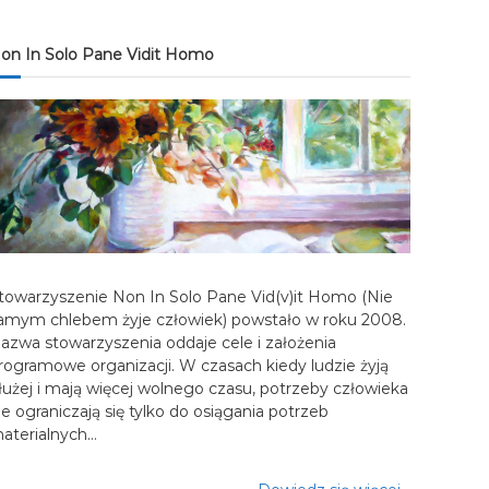
on In Solo Pane Vidit Homo
towarzyszenie Non In Solo Pane Vid(v)it Homo (Nie
amym chlebem żyje człowiek) powstało w roku 2008.
azwa stowarzyszenia oddaje cele i założenia
rogramowe organizacji. W czasach kiedy ludzie żyją
łużej i mają więcej wolnego czasu, potrzeby człowieka
ie ograniczają się tylko do osiągania potrzeb
aterialnych…