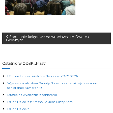
K
u
l
t
u
r
a
l
N
Spotkanie kolędowe na wrocławskim Dworcu
n
Głównym
y
a
c
h
w
Ostatnio w ODSK „Piast”
i
I Turnus Lata w mieście – Na ludowo 13-17.07.26
g
Wystawa malarstwa Danuty Bober oraz zamknięcie sezonu
senioralnej kawiarenki!
a
Muzealna wycieczka z seniorami!
Dzień Dziecka z Krasnoludkiem Pilczykiem!
c
Dzień Dziecka