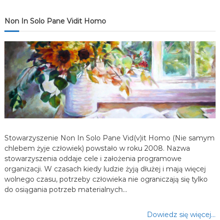
j
Non In Solo Pane Vidit Homo
a
w
p
i
s
u
Stowarzyszenie Non In Solo Pane Vid(v)it Homo (Nie samym
chlebem żyje człowiek) powstało w roku 2008. Nazwa
stowarzyszenia oddaje cele i założenia programowe
organizacji. W czasach kiedy ludzie żyją dłużej i mają więcej
wolnego czasu, potrzeby człowieka nie ograniczają się tylko
do osiągania potrzeb materialnych…
Dowiedz się więcej…