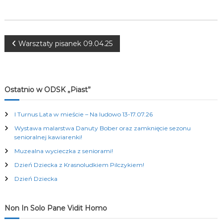
K
u
l
t
N
u
Warsztaty pisanek 09.04.25
r
a
a
l
n
w
y
Ostatnio w ODSK „Piast”
c
h
i
I Turnus Lata w mieście – Na ludowo 13-17.07.26
Wystawa malarstwa Danuty Bober oraz zamknięcie sezonu
g
senioralnej kawiarenki!
Muzealna wycieczka z seniorami!
a
Dzień Dziecka z Krasnoludkiem Pilczykiem!
c
Dzień Dziecka
j
Non In Solo Pane Vidit Homo