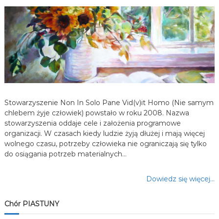
a
w
p
i
s
Stowarzyszenie Non In Solo Pane Vid(v)it Homo (Nie samym
u
chlebem żyje człowiek) powstało w roku 2008. Nazwa
stowarzyszenia oddaje cele i założenia programowe
organizacji. W czasach kiedy ludzie żyją dłużej i mają więcej
wolnego czasu, potrzeby człowieka nie ograniczają się tylko
do osiągania potrzeb materialnych…
Dowiedz się więcej…
Chór PIASTUNY