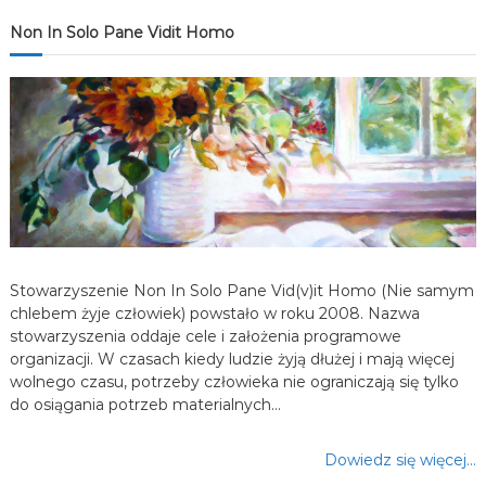
j
Non In Solo Pane Vidit Homo
a
w
p
i
s
Stowarzyszenie Non In Solo Pane Vid(v)it Homo (Nie samym
u
chlebem żyje człowiek) powstało w roku 2008. Nazwa
stowarzyszenia oddaje cele i założenia programowe
organizacji. W czasach kiedy ludzie żyją dłużej i mają więcej
wolnego czasu, potrzeby człowieka nie ograniczają się tylko
do osiągania potrzeb materialnych…
Dowiedz się więcej…