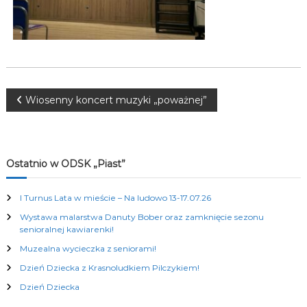
K
u
l
t
u
r
a
l
N
Wiosenny koncert muzyki „poważnej”
n
y
a
c
h
w
Ostatnio w ODSK „Piast”
i
I Turnus Lata w mieście – Na ludowo 13-17.07.26
Wystawa malarstwa Danuty Bober oraz zamknięcie sezonu
g
senioralnej kawiarenki!
Muzealna wycieczka z seniorami!
a
Dzień Dziecka z Krasnoludkiem Pilczykiem!
c
Dzień Dziecka