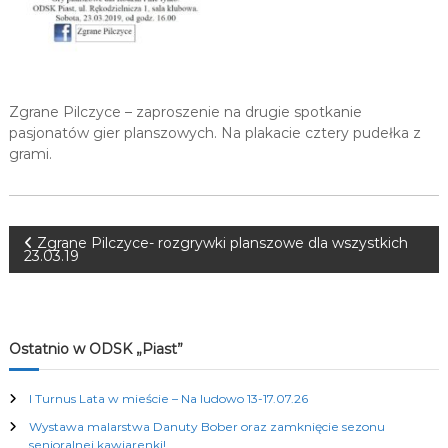
K
u
l
t
u
r
Zgrane Pilczyce – zaproszenie na drugie spotkanie
a
pasjonatów gier planszowych. Na plakacie cztery pudełka z
l
grami.
n
y
c
h
N
Zgrane Pilczyce- rozgrywki planszowe dla wszystkich
23.03.19
a
w
Ostatnio w ODSK „Piast”
i
I Turnus Lata w mieście – Na ludowo 13-17.07.26
g
Wystawa malarstwa Danuty Bober oraz zamknięcie sezonu
senioralnej kawiarenki!