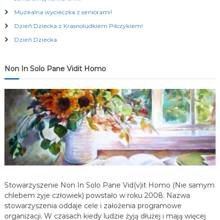
a
Muzealna wycieczka z seniorami!
Dzień Dziecka z Krasnoludkiem Pilczykiem!
c
Dzień Dziecka
j
Non In Solo Pane Vidit Homo
a
w
p
i
s
u
Stowarzyszenie Non In Solo Pane Vid(v)it Homo (Nie samym
chlebem żyje człowiek) powstało w roku 2008. Nazwa
stowarzyszenia oddaje cele i założenia programowe
organizacji. W czasach kiedy ludzie żyją dłużej i mają więcej