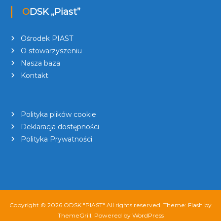
ODSK „Piast”
Ośrodek PIAST
O stowarzyszeniu
Nasza baza
Kontakt
Polityka plików cookie
Deklaracja dostępności
Polityka Prywatności
Copyright © 2026
ODSK "PIAST"
All rights reserved. Theme:
Flash
by
ThemeGrill. Powered by
WordPress