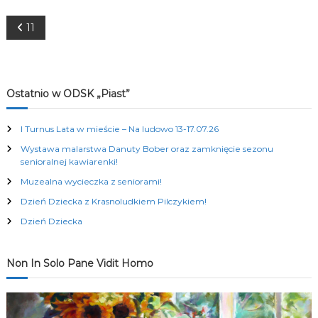
K
u
N
11
l
t
a
u
r
a
w
Ostatnio w ODSK „Piast”
l
n
i
y
I Turnus Lata w mieście – Na ludowo 13-17.07.26
c
Wystawa malarstwa Danuty Bober oraz zamknięcie sezonu
h
g
senioralnej kawiarenki!
Muzealna wycieczka z seniorami!
a
Dzień Dziecka z Krasnoludkiem Pilczykiem!
c
Dzień Dziecka
j
Non In Solo Pane Vidit Homo
a