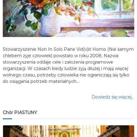
w
p
i
s
Stowarzyszenie Non In Solo Pane Vid(v)it Homo (Nie samym
u
chlebem żyje człowiek) powstało w roku 2008. Nazwa
stowarzyszenia oddaje cele i założenia programowe
organizacji. W czasach kiedy ludzie żyją dłużej i mają więcej
wolnego czasu, potrzeby człowieka nie ograniczają się tylko
do osiągania potrzeb materialnych…
Dowiedz się więcej…
Chór PIASTUNY