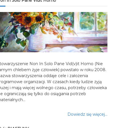
on In Solo Pane Vidit Homo
towarzyszenie Non In Solo Pane Vid(v)it Homo (Nie
amym chlebem żyje człowiek) powstało w roku 2008.
azwa stowarzyszenia oddaje cele i założenia
rogramowe organizacji. W czasach kiedy ludzie żyją
łużej i mają więcej wolnego czasu, potrzeby człowieka
ie ograniczają się tylko do osiągania potrzeb
aterialnych…
Dowiedz się więcej…