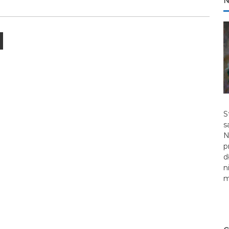
N
S
s
N
p
d
n
m