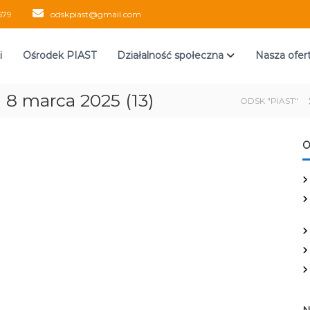
579
odskpiast@gmail.com
i
Ośrodek PIAST
Działalność społeczna
Nasza ofer
 8 marca 2025 (13)
ODSK "PIAST"
O