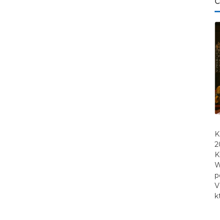
C
K
2
K
W
p
V
k