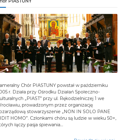
hór PIASTUNY
ameralny Chór PIASTUNY powstał w październiku
005 r. Działa przy Ośrodku Działań Społeczno-
ulturalnych „PIAST” przy ul. Rękodzielniczej 1 we
rocławiu, prowadzonym przez organizację
ozarządową stowarzyszenie „NON IN SOLO PANE
IDIT HOMO”. Członkami chóru są ludzie w wieku 50+,
tórych łączy pasja śpiewania…