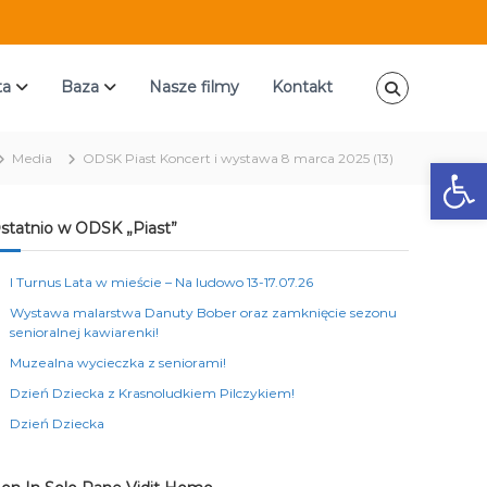
ta
Baza
Nasze filmy
Kontakt
Media
ODSK Piast Koncert i wystawa 8 marca 2025 (13)
Ot
statnio w ODSK „Piast”
I Turnus Lata w mieście – Na ludowo 13-17.07.26
Wystawa malarstwa Danuty Bober oraz zamknięcie sezonu
senioralnej kawiarenki!
Muzealna wycieczka z seniorami!
Dzień Dziecka z Krasnoludkiem Pilczykiem!
Dzień Dziecka