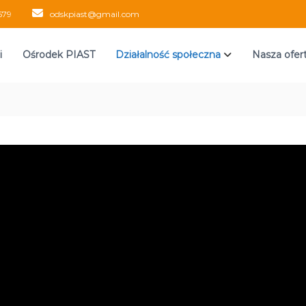
579
odskpiast@gmail.com
i
Ośrodek PIAST
Działalność społeczna
Nasza ofer