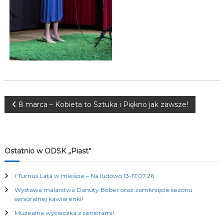
K
u
l
t
u
r
a
l
n
y
c
N
8 marca – Kobieta to Sztuka i Piękno jak zawsze!
h
a
w
Ostatnio w ODSK „Piast”
i
I Turnus Lata w mieście – Na ludowo 13-17.07.26
Wystawa malarstwa Danuty Bober oraz zamknięcie sezonu
g
senioralnej kawiarenki!
Muzealna wycieczka z seniorami!
a