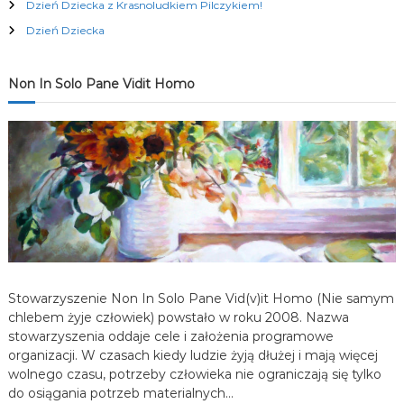
Dzień Dziecka z Krasnoludkiem Pilczykiem!
c
Dzień Dziecka
j
Non In Solo Pane Vidit Homo
a
w
p
i
s
Stowarzyszenie Non In Solo Pane Vid(v)it Homo (Nie samym
u
chlebem żyje człowiek) powstało w roku 2008. Nazwa
stowarzyszenia oddaje cele i założenia programowe
organizacji. W czasach kiedy ludzie żyją dłużej i mają więcej
wolnego czasu, potrzeby człowieka nie ograniczają się tylko
do osiągania potrzeb materialnych…