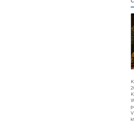
C
K
2
K
W
p
V
k