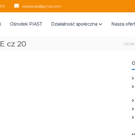
579
odskpiast@gmail.com
i
Ośrodek PIAST
Działalność społeczna
Nasza ofer
E cz 20
ODSK 
O