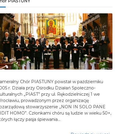
hór PIASTUNY
ameralny Chór PIASTUNY powstał w październiku
005 r. Działa przy Ośrodku Działań Społeczno-
ulturalnych „PIAST” przy ul. Rękodzielniczej 1 we
rocławiu, prowadzonym przez organizację
ozarządową stowarzyszenie „NON IN SOLO PANE
IDIT HOMO”. Członkami chóru są ludzie w wieku 50+,
tórych łączy pasja śpiewania…