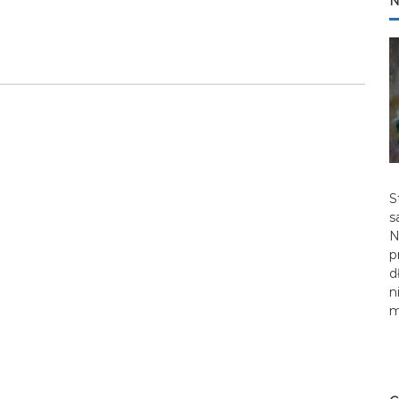
N
S
s
N
p
d
n
m