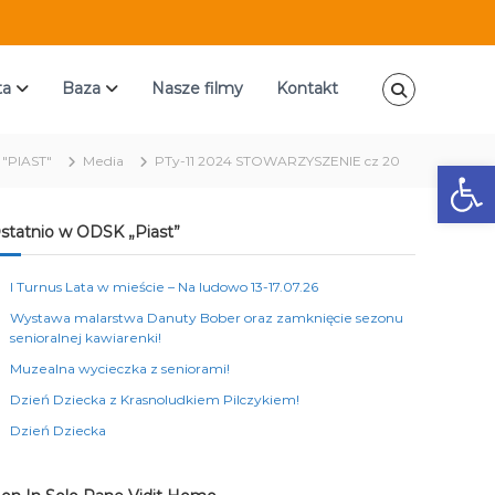
ta
Baza
Nasze filmy
Kontakt
"PIAST"
Media
PTy-11 2024 STOWARZYSZENIE cz 20
Ot
statnio w ODSK „Piast”
I Turnus Lata w mieście – Na ludowo 13-17.07.26
Wystawa malarstwa Danuty Bober oraz zamknięcie sezonu
senioralnej kawiarenki!
Muzealna wycieczka z seniorami!
Dzień Dziecka z Krasnoludkiem Pilczykiem!
Dzień Dziecka