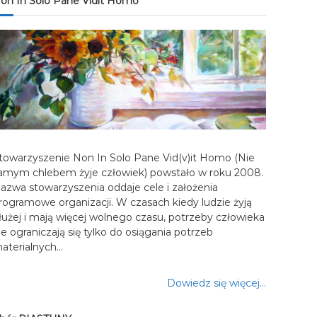
on In Solo Pane Vidit Homo
towarzyszenie Non In Solo Pane Vid(v)it Homo (Nie
amym chlebem żyje człowiek) powstało w roku 2008.
azwa stowarzyszenia oddaje cele i założenia
rogramowe organizacji. W czasach kiedy ludzie żyją
łużej i mają więcej wolnego czasu, potrzeby człowieka
ie ograniczają się tylko do osiągania potrzeb
aterialnych…
Dowiedz się więcej…