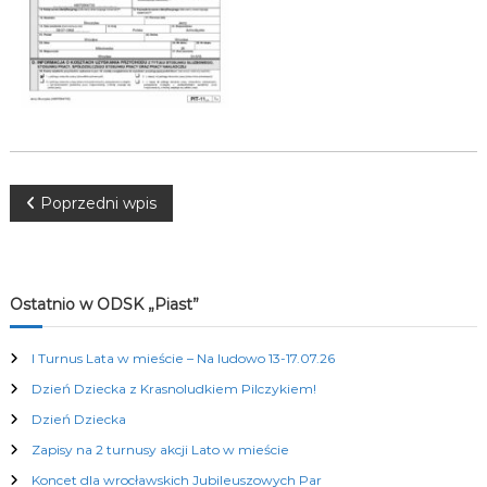
K
u
l
t
u
r
a
l
n
y
N
Poprzedni wpis
c
h
a
w
Ostatnio w ODSK „Piast”
i
I Turnus Lata w mieście – Na ludowo 13-17.07.26
Dzień Dziecka z Krasnoludkiem Pilczykiem!
g
Dzień Dziecka
a
Zapisy na 2 turnusy akcji Lato w mieście
Koncet dla wrocławskich Jubileuszowych Par