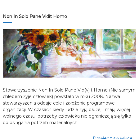
c
j
Non In Solo Pane Vidit Homo
a
w
p
i
s
Stowarzyszenie Non In Solo Pane Vid(v)it Homo (Nie samym
chlebem żyje człowiek) powstało w roku 2008. Nazwa
u
stowarzyszenia oddaje cele i założenia programowe
organizacji. W czasach kiedy ludzie żyją dłużej i mają więcej
wolnego czasu, potrzeby człowieka nie ograniczają się tylko
do osiągania potrzeb materialnych…
Dowiedz się więcej…