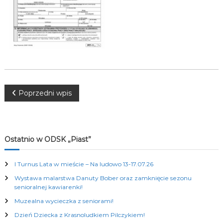
K
u
l
t
u
r
a
l
n
y
N
Poprzedni wpis
c
h
a
w
Ostatnio w ODSK „Piast”
i
I Turnus Lata w mieście – Na ludowo 13-17.07.26
Wystawa malarstwa Danuty Bober oraz zamknięcie sezonu
g
senioralnej kawiarenki!
Muzealna wycieczka z seniorami!
a
Dzień Dziecka z Krasnoludkiem Pilczykiem!