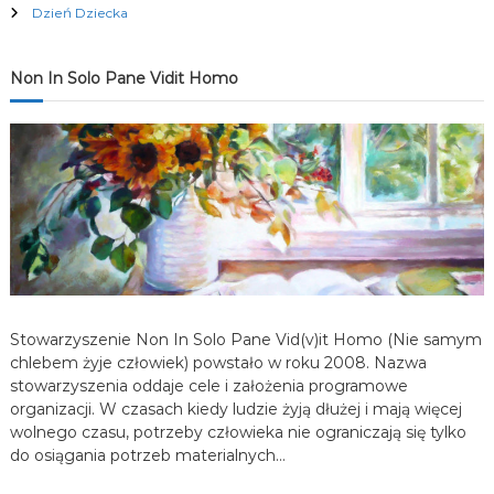
c
Dzień Dziecka
j
Non In Solo Pane Vidit Homo
a
w
p
i
s
Stowarzyszenie Non In Solo Pane Vid(v)it Homo (Nie samym
u
chlebem żyje człowiek) powstało w roku 2008. Nazwa
stowarzyszenia oddaje cele i założenia programowe
organizacji. W czasach kiedy ludzie żyją dłużej i mają więcej
wolnego czasu, potrzeby człowieka nie ograniczają się tylko
do osiągania potrzeb materialnych…