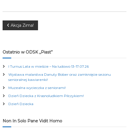
K
u
l
t
N
u
Akcja Zima!
r
a
a
l
n
w
y
Ostatnio w ODSK „Piast”
c
h
i
I Turnus Lata w mieście – Na ludowo 13-17.07.26
Wystawa malarstwa Danuty Bober oraz zamknięcie sezonu
g
senioralnej kawiarenki!
Muzealna wycieczka z seniorami!
a
Dzień Dziecka z Krasnoludkiem Pilczykiem!
c
Dzień Dziecka
j
Non In Solo Pane Vidit Homo