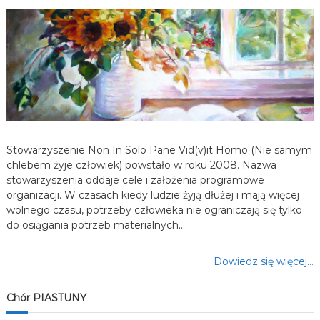
a
w
p
i
s
Stowarzyszenie Non In Solo Pane Vid(v)it Homo (Nie samym
u
chlebem żyje człowiek) powstało w roku 2008. Nazwa
stowarzyszenia oddaje cele i założenia programowe
organizacji. W czasach kiedy ludzie żyją dłużej i mają więcej
wolnego czasu, potrzeby człowieka nie ograniczają się tylko
do osiągania potrzeb materialnych…
Dowiedz się więcej…
Chór PIASTUNY