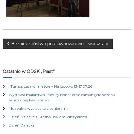
K
u
l
t
u
r
a
l
N
Bezpieczeństwo przeciwpożarowe – warsztaty
n
y
a
c
h
w
Ostatnio w ODSK „Piast”
i
I Turnus Lata w mieście – Na ludowo 13-17.07.26
Wystawa malarstwa Danuty Bober oraz zamknięcie sezonu
g
senioralnej kawiarenki!
Muzealna wycieczka z seniorami!
a
Dzień Dziecka z Krasnoludkiem Pilczykiem!
c
Dzień Dziecka