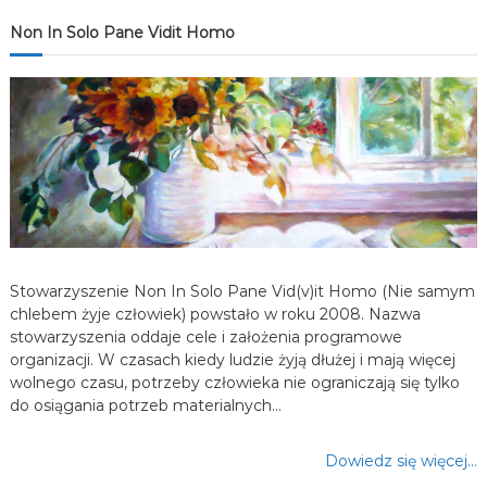
j
Non In Solo Pane Vidit Homo
a
w
p
i
s
Stowarzyszenie Non In Solo Pane Vid(v)it Homo (Nie samym
u
chlebem żyje człowiek) powstało w roku 2008. Nazwa
stowarzyszenia oddaje cele i założenia programowe
organizacji. W czasach kiedy ludzie żyją dłużej i mają więcej
wolnego czasu, potrzeby człowieka nie ograniczają się tylko
do osiągania potrzeb materialnych…
Dowiedz się więcej…