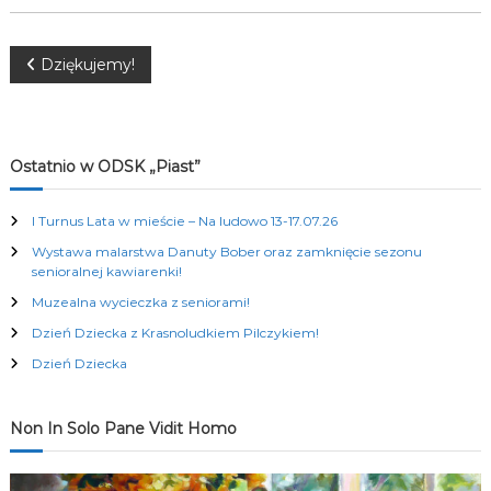
K
u
l
N
Dziękujemy!
t
u
a
r
a
l
w
Ostatnio w ODSK „Piast”
n
y
i
c
I Turnus Lata w mieście – Na ludowo 13-17.07.26
h
Wystawa malarstwa Danuty Bober oraz zamknięcie sezonu
g
senioralnej kawiarenki!
Muzealna wycieczka z seniorami!
a
Dzień Dziecka z Krasnoludkiem Pilczykiem!
c
Dzień Dziecka
j
Non In Solo Pane Vidit Homo
a