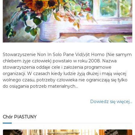
w
p
i
s
Stowarzyszenie Non In Solo Pane Vid(v)it Homo (Nie samym
u
chlebem żyje człowiek) powstało w roku 2008. Nazwa
stowarzyszenia oddaje cele i założenia programowe
organizacji. W czasach kiedy ludzie żyją dłużej i mają więcej
wolnego czasu, potrzeby człowieka nie ograniczają się tylko
do osiągania potrzeb materialnych…
Dowiedz się więcej…
Chór PIASTUNY