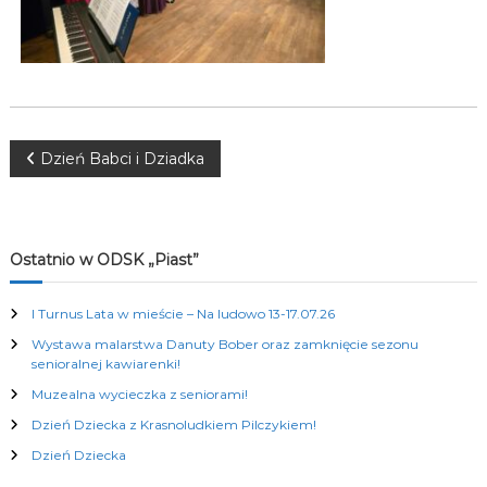
K
u
l
t
u
r
a
l
N
Dzień Babci i Dziadka
n
y
a
c
h
w
Ostatnio w ODSK „Piast”
i
I Turnus Lata w mieście – Na ludowo 13-17.07.26
Wystawa malarstwa Danuty Bober oraz zamknięcie sezonu
g
senioralnej kawiarenki!
Muzealna wycieczka z seniorami!
a
Dzień Dziecka z Krasnoludkiem Pilczykiem!
c
Dzień Dziecka