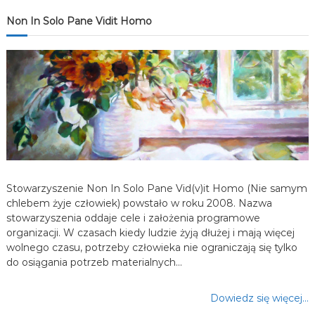
j
Non In Solo Pane Vidit Homo
a
w
p
i
s
Stowarzyszenie Non In Solo Pane Vid(v)it Homo (Nie samym
u
chlebem żyje człowiek) powstało w roku 2008. Nazwa
stowarzyszenia oddaje cele i założenia programowe
organizacji. W czasach kiedy ludzie żyją dłużej i mają więcej
wolnego czasu, potrzeby człowieka nie ograniczają się tylko
do osiągania potrzeb materialnych…
Dowiedz się więcej…