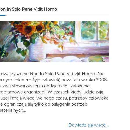
on In Solo Pane Vidit Homo
towarzyszenie Non In Solo Pane Vid(v)it Homo (Nie
amym chlebem żyje człowiek) powstało w roku 2008.
azwa stowarzyszenia oddaje cele i założenia
rogramowe organizacji. W czasach kiedy ludzie żyją
łużej i mają więcej wolnego czasu, potrzeby człowieka
ie ograniczają się tylko do osiągania potrzeb
aterialnych…
Dowiedz się więcej…