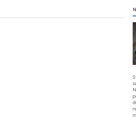
N
S
s
N
p
d
n
m