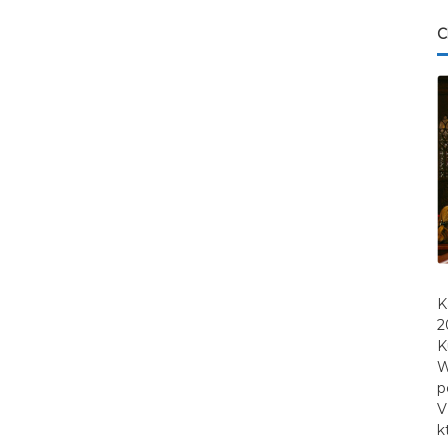
C
K
2
K
W
p
V
k