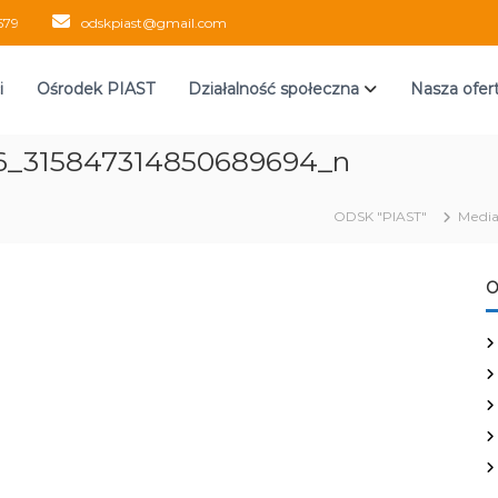
579
odskpiast@gmail.com
i
Ośrodek PIAST
Działalność społeczna
Nasza ofer
6_315847314850689694_n
ODSK "PIAST"
Medi
O