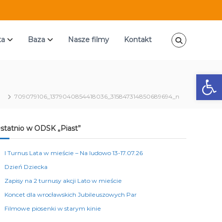
ta
Baza
Nasze filmy
Kontakt
Ot
a
709079106_1379040854418036_315847314850689694_n
statnio w ODSK „Piast”
I Turnus Lata w mieście – Na ludowo 13-17.07.26
Dzień Dziecka
Zapisy na 2 turnusy akcji Lato w mieście
Koncet dla wrocławskich Jubileuszowych Par
Filmowe piosenki w starym kinie