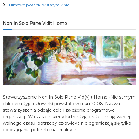
Filmowe piosenki w starym kinie
c
j
Non In Solo Pane Vidit Homo
a
w
p
i
s
Stowarzyszenie Non In Solo Pane Vid(v)it Homo (Nie samym
chlebem żyje człowiek) powstało w roku 2008. Nazwa
u
stowarzyszenia oddaje cele i założenia programowe
organizacji. W czasach kiedy ludzie żyją dłużej i mają więcej
wolnego czasu, potrzeby człowieka nie ograniczają się tylko
do osiągania potrzeb materialnych…