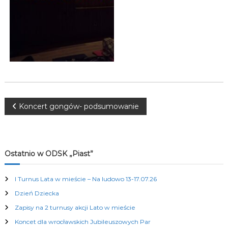
K
u
l
t
u
r
a
l
n
y
c
N
Koncert gongów- podsumowanie
h
a
w
Ostatnio w ODSK „Piast”
i
I Turnus Lata w mieście – Na ludowo 13-17.07.26
Dzień Dziecka
g
Zapisy na 2 turnusy akcji Lato w mieście
a
Koncet dla wrocławskich Jubileuszowych Par