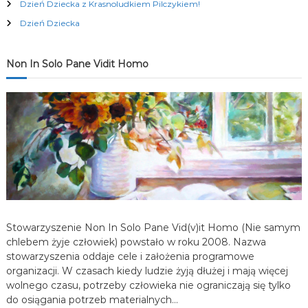
Dzień Dziecka z Krasnoludkiem Pilczykiem!
c
Dzień Dziecka
j
Non In Solo Pane Vidit Homo
a
w
p
i
s
Stowarzyszenie Non In Solo Pane Vid(v)it Homo (Nie samym
u
chlebem żyje człowiek) powstało w roku 2008. Nazwa
stowarzyszenia oddaje cele i założenia programowe
organizacji. W czasach kiedy ludzie żyją dłużej i mają więcej
wolnego czasu, potrzeby człowieka nie ograniczają się tylko
do osiągania potrzeb materialnych…