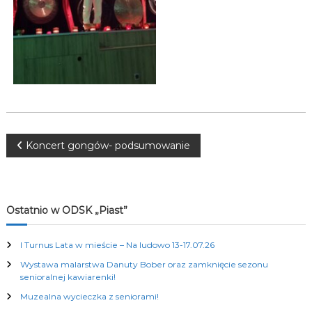
K
u
l
t
u
r
a
l
n
y
c
N
Koncert gongów- podsumowanie
h
a
w
Ostatnio w ODSK „Piast”
i
I Turnus Lata w mieście – Na ludowo 13-17.07.26
Wystawa malarstwa Danuty Bober oraz zamknięcie sezonu
g
senioralnej kawiarenki!
Muzealna wycieczka z seniorami!
a