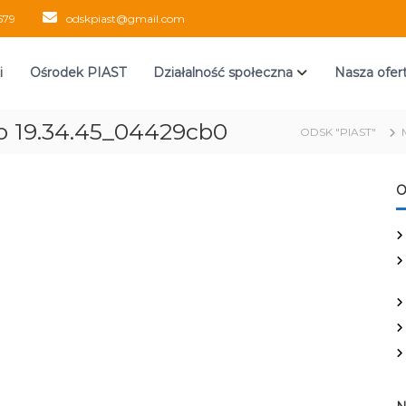
579
odskpiast@gmail.com
i
Ośrodek PIAST
Działalność społeczna
Nasza ofer
o 19.34.45_04429cb0
ODSK "PIAST"
O