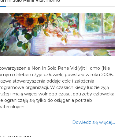
on In Solo Pane Vidit Homo
towarzyszenie Non In Solo Pane Vid(v)it Homo (Nie
amym chlebem żyje człowiek) powstało w roku 2008.
azwa stowarzyszenia oddaje cele i założenia
rogramowe organizacji. W czasach kiedy ludzie żyją
łużej i mają więcej wolnego czasu, potrzeby człowieka
ie ograniczają się tylko do osiągania potrzeb
aterialnych…
Dowiedz się więcej…