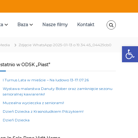
ta
Baza
Nasze filmy
Kontakt
Media
Zdjęcie WhatsApp 2025-01-13 o 19.34.45_04429cb0
Ot
statnio w ODSK „Piast”
I Turnus Lata w mieście – Na ludowo 13-17.07.26
Wystawa malarstwa Danuty Bober oraz zamknięcie sezonu
senioralnej kawiarenki!
Muzealna wycieczka z seniorami!
Dzień Dziecka z Krasnoludkiem Pilczykiem!
Dzień Dziecka