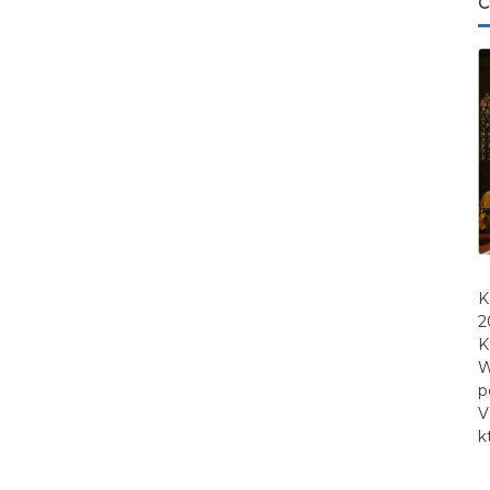
C
K
2
K
W
p
V
k