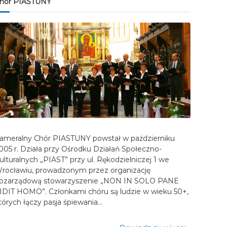
hór PIASTUNY
ameralny Chór PIASTUNY powstał w październiku
005 r. Działa przy Ośrodku Działań Społeczno-
ulturalnych „PIAST” przy ul. Rękodzielniczej 1 we
rocławiu, prowadzonym przez organizację
ozarządową stowarzyszenie „NON IN SOLO PANE
IDIT HOMO”. Członkami chóru są ludzie w wieku 50+,
tórych łączy pasja śpiewania…