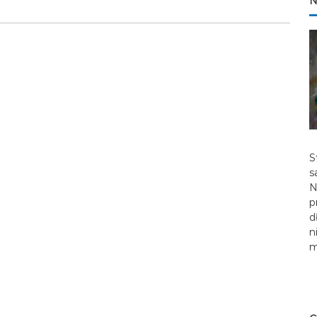
N
S
s
N
p
d
n
m