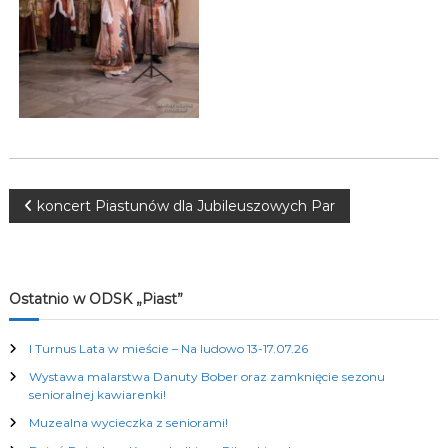
K
u
l
t
u
r
a
l
n
y
c
N
koncert Piastunów dla Jubileuszowych Par
h
a
w
Ostatnio w ODSK „Piast”
i
I Turnus Lata w mieście – Na ludowo 13-17.07.26
Wystawa malarstwa Danuty Bober oraz zamknięcie sezonu
g
senioralnej kawiarenki!
Muzealna wycieczka z seniorami!
a