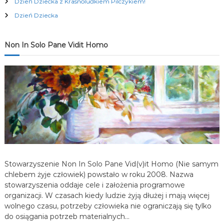
Dzień Dziecka z Krasnoludkiem Pilczykiem!
c
Dzień Dziecka
j
Non In Solo Pane Vidit Homo
a
w
p
i
s
Stowarzyszenie Non In Solo Pane Vid(v)it Homo (Nie samym
u
chlebem żyje człowiek) powstało w roku 2008. Nazwa
stowarzyszenia oddaje cele i założenia programowe
organizacji. W czasach kiedy ludzie żyją dłużej i mają więcej
wolnego czasu, potrzeby człowieka nie ograniczają się tylko
do osiągania potrzeb materialnych…