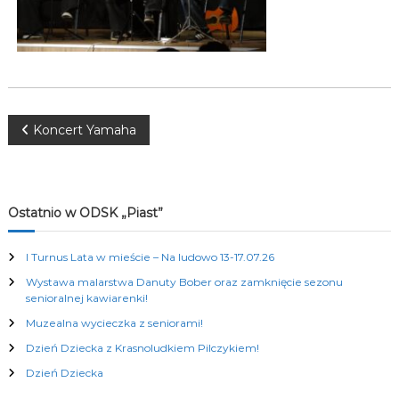
K
u
l
t
u
r
a
l
N
Koncert Yamaha
n
y
a
c
h
w
Ostatnio w ODSK „Piast”
i
I Turnus Lata w mieście – Na ludowo 13-17.07.26
Wystawa malarstwa Danuty Bober oraz zamknięcie sezonu
g
senioralnej kawiarenki!
Muzealna wycieczka z seniorami!
a
Dzień Dziecka z Krasnoludkiem Pilczykiem!
c
Dzień Dziecka