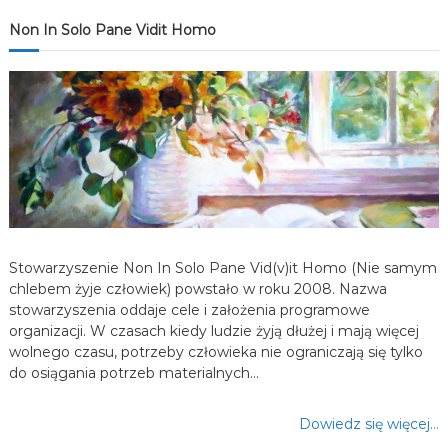
j
Non In Solo Pane Vidit Homo
a
w
p
i
s
Stowarzyszenie Non In Solo Pane Vid(v)it Homo (Nie samym
u
chlebem żyje człowiek) powstało w roku 2008. Nazwa
stowarzyszenia oddaje cele i założenia programowe
organizacji. W czasach kiedy ludzie żyją dłużej i mają więcej
wolnego czasu, potrzeby człowieka nie ograniczają się tylko
do osiągania potrzeb materialnych…
Dowiedz się więcej…