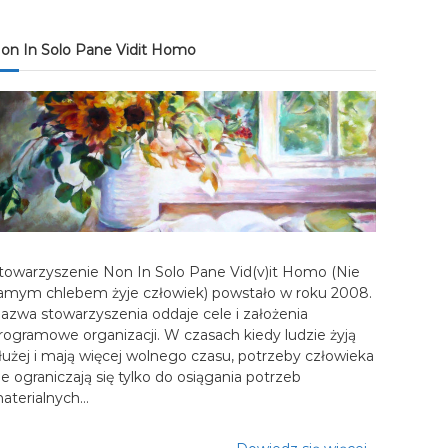
on In Solo Pane Vidit Homo
towarzyszenie Non In Solo Pane Vid(v)it Homo (Nie
amym chlebem żyje człowiek) powstało w roku 2008.
azwa stowarzyszenia oddaje cele i założenia
rogramowe organizacji. W czasach kiedy ludzie żyją
łużej i mają więcej wolnego czasu, potrzeby człowieka
ie ograniczają się tylko do osiągania potrzeb
aterialnych…