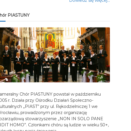
Dowiedz się więcej…
hór PIASTUNY
ameralny Chór PIASTUNY powstał w październiku
005 r. Działa przy Ośrodku Działań Społeczno-
ulturalnych „PIAST” przy ul. Rękodzielniczej 1 we
rocławiu, prowadzonym przez organizację
ozarządową stowarzyszenie „NON IN SOLO PANE
IDIT HOMO”. Członkami chóru są ludzie w wieku 50+,
tórych łączy pasja śpiewania…