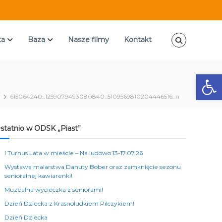
ta
Baza
Nasze filmy
Kontakt
Ot
615064240_1259079493080840_5109569810204446516_n
statnio w ODSK „Piast”
I Turnus Lata w mieście – Na ludowo 13-17.07.26
Wystawa malarstwa Danuty Bober oraz zamknięcie sezonu
senioralnej kawiarenki!
Muzealna wycieczka z seniorami!
Dzień Dziecka z Krasnoludkiem Pilczykiem!
Dzień Dziecka