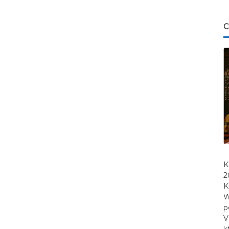
C
K
2
K
W
p
V
k