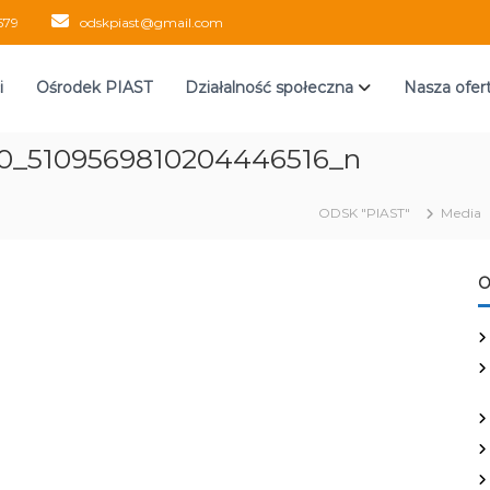
579
odskpiast@gmail.com
i
Ośrodek PIAST
Działalność społeczna
Nasza ofer
0_5109569810204446516_n
ODSK "PIAST"
Media
O