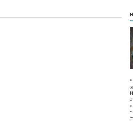
N
S
s
N
p
d
n
m