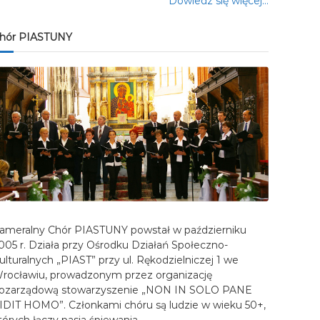
Dowiedz się więcej…
hór PIASTUNY
ameralny Chór PIASTUNY powstał w październiku
005 r. Działa przy Ośrodku Działań Społeczno-
ulturalnych „PIAST” przy ul. Rękodzielniczej 1 we
rocławiu, prowadzonym przez organizację
ozarządową stowarzyszenie „NON IN SOLO PANE
IDIT HOMO”. Członkami chóru są ludzie w wieku 50+,
tórych łączy pasja śpiewania…