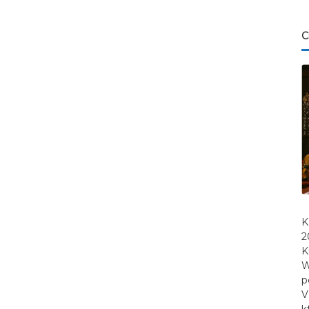
C
K
2
K
W
p
V
k