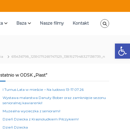
ta
Baza
Nasze filmy
Kontakt
Ot
ia
615436798_1259079269747529_1381927948327138739_n
statnio w ODSK „Piast”
I Turnus Lata w mieście – Na ludowo 13-17.07.26
Wystawa malarstwa Danuty Bober oraz zamknięcie sezonu
senioralnej kawiarenki!
Muzealna wycieczka z seniorami!
Dzień Dziecka z Krasnoludkiem Pilczykiem!
Dzień Dziecka