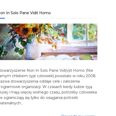
on In Solo Pane Vidit Homo
towarzyszenie Non In Solo Pane Vid(v)it Homo (Nie
amym chlebem żyje człowiek) powstało w roku 2008.
azwa stowarzyszenia oddaje cele i założenia
rogramowe organizacji. W czasach kiedy ludzie żyją
łużej i mają więcej wolnego czasu, potrzeby człowieka
ie ograniczają się tylko do osiągania potrzeb
aterialnych…