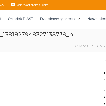
579
odskpiast@gmail.com
i
Ośrodek PIAST
Działalność społeczna
Nasza ofer
_1381927948327138739_n
ODSK "PIAST"
Med
O