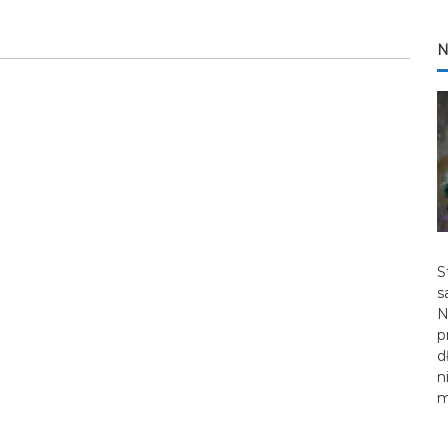
N
S
s
N
p
d
n
m