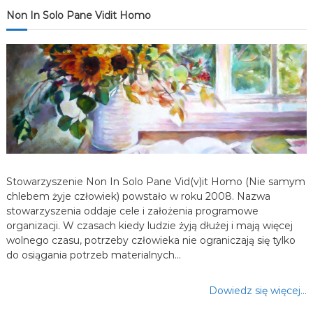
Non In Solo Pane Vidit Homo
a
w
p
i
s
u
Stowarzyszenie Non In Solo Pane Vid(v)it Homo (Nie samym
chlebem żyje człowiek) powstało w roku 2008. Nazwa
stowarzyszenia oddaje cele i założenia programowe
organizacji. W czasach kiedy ludzie żyją dłużej i mają więcej
wolnego czasu, potrzeby człowieka nie ograniczają się tylko
do osiągania potrzeb materialnych…
Dowiedz się więcej…