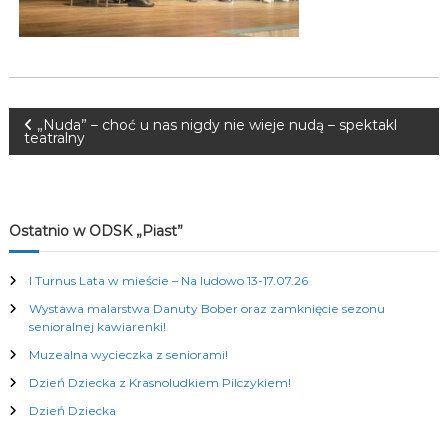
K
u
l
t
u
r
N
a
„Nuda” – choć u nas nigdy nie wieje nudą – spektakl
teatralny
l
n
a
y
c
w
h
Ostatnio w ODSK „Piast”
i
I Turnus Lata w mieście – Na ludowo 13-17.07.26
g
Wystawa malarstwa Danuty Bober oraz zamknięcie sezonu
senioralnej kawiarenki!
a
Muzealna wycieczka z seniorami!
Dzień Dziecka z Krasnoludkiem Pilczykiem!
c
Dzień Dziecka
j