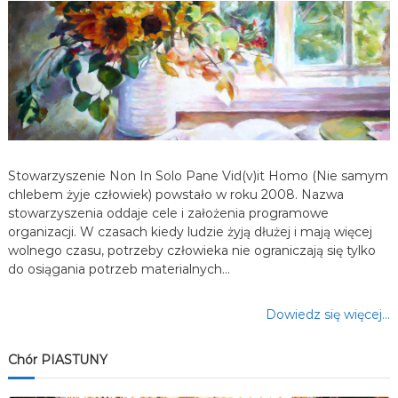
a
w
p
i
s
Stowarzyszenie Non In Solo Pane Vid(v)it Homo (Nie samym
chlebem żyje człowiek) powstało w roku 2008. Nazwa
u
stowarzyszenia oddaje cele i założenia programowe
organizacji. W czasach kiedy ludzie żyją dłużej i mają więcej
wolnego czasu, potrzeby człowieka nie ograniczają się tylko
do osiągania potrzeb materialnych…
Dowiedz się więcej…
Chór PIASTUNY