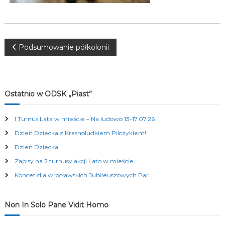
K
u
l
t
u
N
Podsumowanie półkolonii
r
a
a
l
n
y
w
Ostatnio w ODSK „Piast”
c
h
i
I Turnus Lata w mieście – Na ludowo 13-17.07.26
Dzień Dziecka z Krasnoludkiem Pilczykiem!
g
Dzień Dziecka
a
Zapisy na 2 turnusy akcji Lato w mieście
Koncet dla wrocławskich Jubileuszowych Par
c
j
Non In Solo Pane Vidit Homo