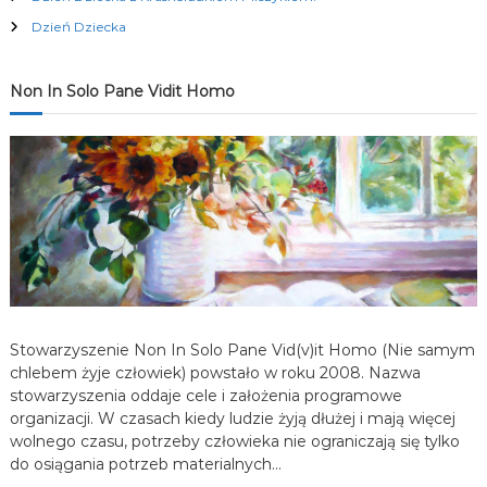
c
Dzień Dziecka
j
Non In Solo Pane Vidit Homo
a
w
p
i
s
Stowarzyszenie Non In Solo Pane Vid(v)it Homo (Nie samym
u
chlebem żyje człowiek) powstało w roku 2008. Nazwa
stowarzyszenia oddaje cele i założenia programowe
organizacji. W czasach kiedy ludzie żyją dłużej i mają więcej
wolnego czasu, potrzeby człowieka nie ograniczają się tylko
do osiągania potrzeb materialnych…