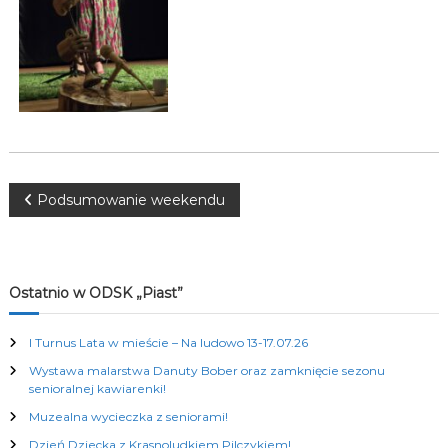
K
u
l
t
u
r
a
l
n
y
c
N
Podsumowanie weekendu
h
a
w
Ostatnio w ODSK „Piast”
i
I Turnus Lata w mieście – Na ludowo 13-17.07.26
Wystawa malarstwa Danuty Bober oraz zamknięcie sezonu
g
senioralnej kawiarenki!
Muzealna wycieczka z seniorami!
a
Dzień Dziecka z Krasnoludkiem Pilczykiem!