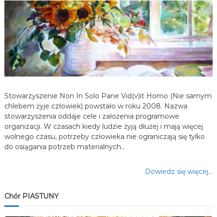
a
w
p
i
s
Stowarzyszenie Non In Solo Pane Vid(v)it Homo (Nie samym
chlebem żyje człowiek) powstało w roku 2008. Nazwa
u
stowarzyszenia oddaje cele i założenia programowe
organizacji. W czasach kiedy ludzie żyją dłużej i mają więcej
wolnego czasu, potrzeby człowieka nie ograniczają się tylko
do osiągania potrzeb materialnych…
Dowiedz się więcej…
Chór PIASTUNY