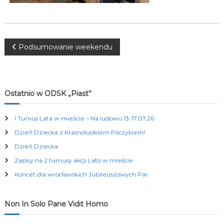
K
u
l
t
u
N
Podsumowanie weekendu
r
a
a
l
n
y
w
Ostatnio w ODSK „Piast”
c
h
i
I Turnus Lata w mieście – Na ludowo 13-17.07.26
Dzień Dziecka z Krasnoludkiem Pilczykiem!
g
Dzień Dziecka
a
Zapisy na 2 turnusy akcji Lato w mieście
Koncet dla wrocławskich Jubileuszowych Par
c
j
Non In Solo Pane Vidit Homo