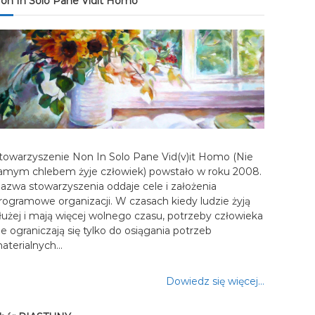
on In Solo Pane Vidit Homo
towarzyszenie Non In Solo Pane Vid(v)it Homo (Nie
amym chlebem żyje człowiek) powstało w roku 2008.
azwa stowarzyszenia oddaje cele i założenia
rogramowe organizacji. W czasach kiedy ludzie żyją
łużej i mają więcej wolnego czasu, potrzeby człowieka
ie ograniczają się tylko do osiągania potrzeb
aterialnych…
Dowiedz się więcej…