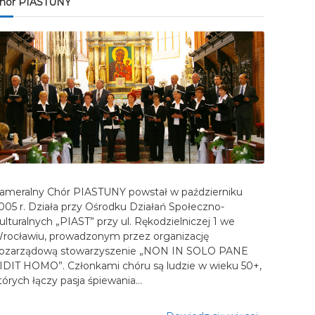
hór PIASTUNY
ameralny Chór PIASTUNY powstał w październiku
005 r. Działa przy Ośrodku Działań Społeczno-
ulturalnych „PIAST” przy ul. Rękodzielniczej 1 we
rocławiu, prowadzonym przez organizację
ozarządową stowarzyszenie „NON IN SOLO PANE
IDIT HOMO”. Członkami chóru są ludzie w wieku 50+,
tórych łączy pasja śpiewania…