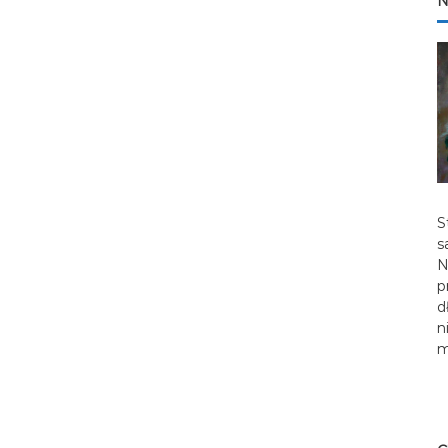
N
S
s
N
p
d
n
m