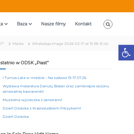
ta
Baza
Nasze filmy
Kontakt
T"
Media
WhatsApp Image 2026-02-17 at 19.38.13 (4)
Ot
statnio w ODSK „Piast”
I Turnus Lata w mieście – Na ludowo 13-17.07.26
Wystawa malarstwa Danuty Bober oraz zamknięcie sezonu
senioralnej kawiarenki!
Muzealna wycieczka z seniorami!
Dzień Dziecka z Krasnoludkiem Pilczykiem!
Dzień Dziecka