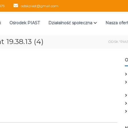
579
odskpiast@gmail.com
i
Ośrodek PIAST
Działalność społeczna
Nasza ofer
19.38.13 (4)
ODSK "PIAS
O