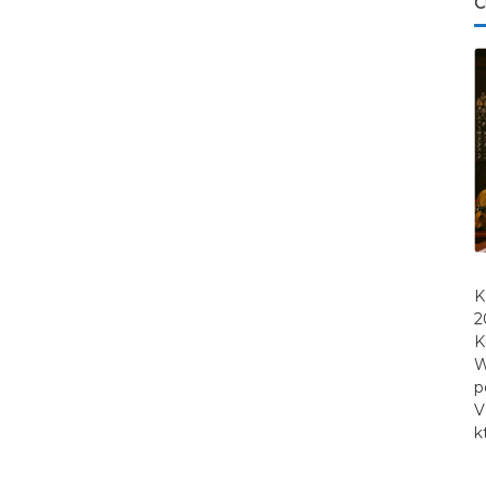
C
K
2
K
W
p
V
k