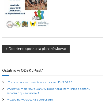
K
u
l
t
u
r
a
l
n
y
c
N
Rodzinne spotkania planszówkowe
h
a
w
Ostatnio w ODSK „Piast”
i
I Turnus Lata w mieście – Na ludowo 13-17.07.26
Wystawa malarstwa Danuty Bober oraz zamknięcie sezonu
g
senioralnej kawiarenki!
Muzealna wycieczka z seniorami!
a