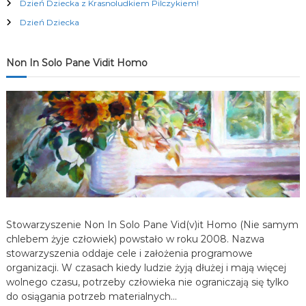
Dzień Dziecka z Krasnoludkiem Pilczykiem!
c
Dzień Dziecka
j
Non In Solo Pane Vidit Homo
a
w
p
i
s
Stowarzyszenie Non In Solo Pane Vid(v)it Homo (Nie samym
u
chlebem żyje człowiek) powstało w roku 2008. Nazwa
stowarzyszenia oddaje cele i założenia programowe
organizacji. W czasach kiedy ludzie żyją dłużej i mają więcej
wolnego czasu, potrzeby człowieka nie ograniczają się tylko
do osiągania potrzeb materialnych…