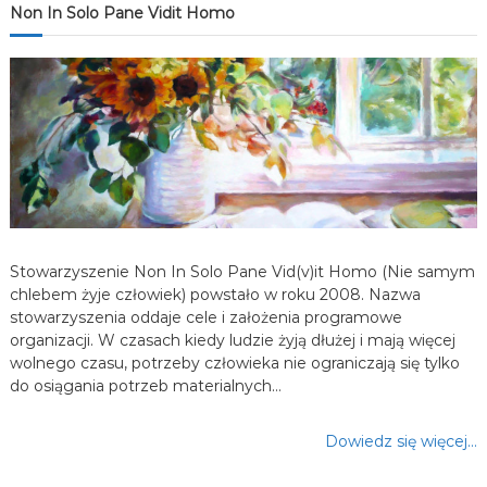
j
Non In Solo Pane Vidit Homo
a
w
p
i
s
Stowarzyszenie Non In Solo Pane Vid(v)it Homo (Nie samym
chlebem żyje człowiek) powstało w roku 2008. Nazwa
u
stowarzyszenia oddaje cele i założenia programowe
organizacji. W czasach kiedy ludzie żyją dłużej i mają więcej
wolnego czasu, potrzeby człowieka nie ograniczają się tylko
do osiągania potrzeb materialnych…
Dowiedz się więcej…