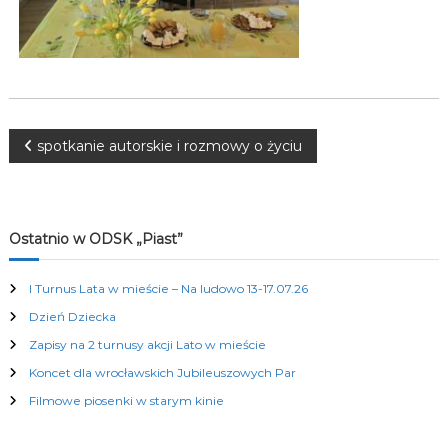
K
u
l
t
u
r
a
l
N
spotkanie autorskie i rozmowy o życiu
n
y
a
c
h
w
Ostatnio w ODSK „Piast”
i
I Turnus Lata w mieście – Na ludowo 13-17.07.26
Dzień Dziecka
g
Zapisy na 2 turnusy akcji Lato w mieście
a
Koncet dla wrocławskich Jubileuszowych Par
Filmowe piosenki w starym kinie
c