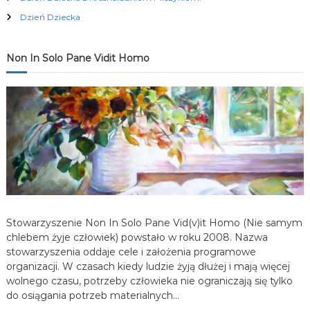
c
Dzień Dziecka
j
Non In Solo Pane Vidit Homo
a
w
p
i
s
Stowarzyszenie Non In Solo Pane Vid(v)it Homo (Nie samym
u
chlebem żyje człowiek) powstało w roku 2008. Nazwa
stowarzyszenia oddaje cele i założenia programowe
organizacji. W czasach kiedy ludzie żyją dłużej i mają więcej
wolnego czasu, potrzeby człowieka nie ograniczają się tylko
do osiągania potrzeb materialnych…