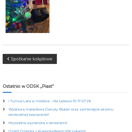
K
u
l
t
u
r
a
l
n
y
c
N
Spotkanie kolędowe
h
a
w
Ostatnio w ODSK „Piast”
i
I Turnus Lata w mieście – Na ludowo 13-17.07.26
Wystawa malarstwa Danuty Bober oraz zamknięcie sezonu
g
senioralnej kawiarenki!
Muzealna wycieczka z seniorami!
a
Dzień Dziecka z Krasnoludkiem Pilczykiem!