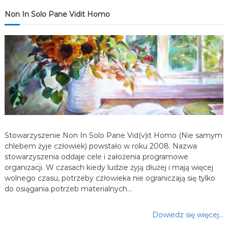
j
Non In Solo Pane Vidit Homo
a
w
p
i
s
Stowarzyszenie Non In Solo Pane Vid(v)it Homo (Nie samym
u
chlebem żyje człowiek) powstało w roku 2008. Nazwa
stowarzyszenia oddaje cele i założenia programowe
organizacji. W czasach kiedy ludzie żyją dłużej i mają więcej
wolnego czasu, potrzeby człowieka nie ograniczają się tylko
do osiągania potrzeb materialnych…
Dowiedz się więcej…