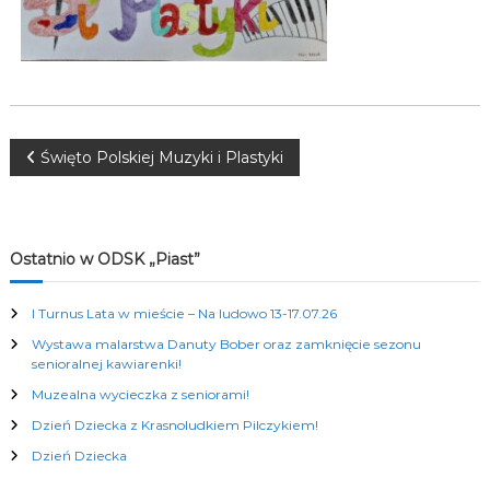
K
u
l
t
u
r
a
N
l
Święto Polskiej Muzyki i Plastyki
n
y
a
c
h
w
Ostatnio w ODSK „Piast”
i
I Turnus Lata w mieście – Na ludowo 13-17.07.26
Wystawa malarstwa Danuty Bober oraz zamknięcie sezonu
g
senioralnej kawiarenki!
Muzealna wycieczka z seniorami!
a
Dzień Dziecka z Krasnoludkiem Pilczykiem!
c
Dzień Dziecka