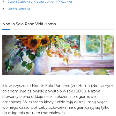
Dzień Dziecka z Krasnoludkiem Pilczykiem!
c
Dzień Dziecka
j
Non In Solo Pane Vidit Homo
a
w
p
i
s
Stowarzyszenie Non In Solo Pane Vid(v)it Homo (Nie samym
u
chlebem żyje człowiek) powstało w roku 2008. Nazwa
stowarzyszenia oddaje cele i założenia programowe
organizacji. W czasach kiedy ludzie żyją dłużej i mają więcej
wolnego czasu, potrzeby człowieka nie ograniczają się tylko
do osiągania potrzeb materialnych…