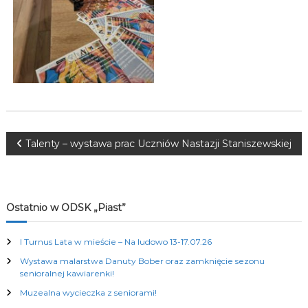
K
u
l
t
u
r
a
l
n
y
c
N
Talenty – wystawa prac Uczniów Nastazji Staniszewskiej
h
a
w
Ostatnio w ODSK „Piast”
i
I Turnus Lata w mieście – Na ludowo 13-17.07.26
Wystawa malarstwa Danuty Bober oraz zamknięcie sezonu
g
senioralnej kawiarenki!
Muzealna wycieczka z seniorami!
a