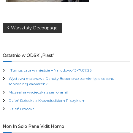
K
u
l
t
u
N
Warsztaty Decoupage
r
a
a
l
n
y
w
Ostatnio w ODSK „Piast”
c
h
i
I Turnus Lata w mieście – Na ludowo 13-17.07.26
Wystawa malarstwa Danuty Bober oraz zamknięcie sezonu
g
senioralnej kawiarenki!
Muzealna wycieczka z seniorami!
a
Dzień Dziecka z Krasnoludkiem Pilczykiem!
c
Dzień Dziecka
j
Non In Solo Pane Vidit Homo