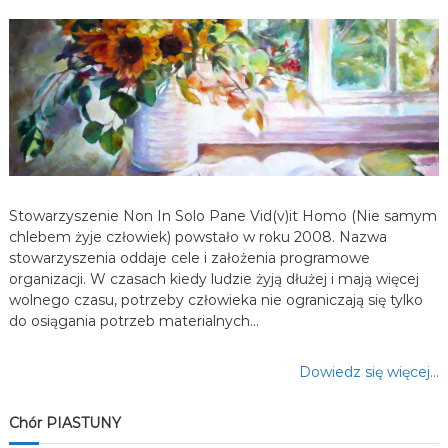
a
w
p
i
s
Stowarzyszenie Non In Solo Pane Vid(v)it Homo (Nie samym
u
chlebem żyje człowiek) powstało w roku 2008. Nazwa
stowarzyszenia oddaje cele i założenia programowe
organizacji. W czasach kiedy ludzie żyją dłużej i mają więcej
wolnego czasu, potrzeby człowieka nie ograniczają się tylko
do osiągania potrzeb materialnych…
Dowiedz się więcej…
Chór PIASTUNY