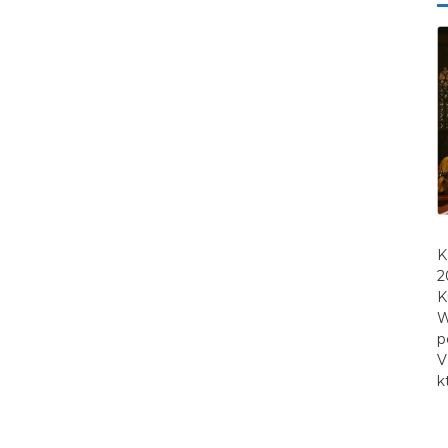
K
2
K
W
p
V
k