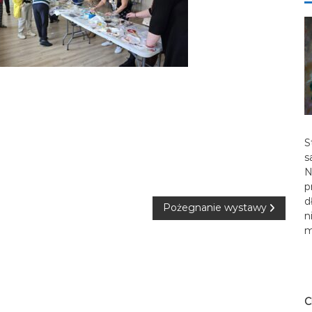
S
s
N
p
d
Pożegnanie wystawy
n
m
C