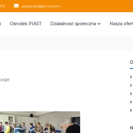
579
odskpiast@gmail.com
i
Ośrodek PIAST
Działalność społeczna
Nasza ofer
O
upage
N