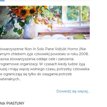
towarzyszenie Non In Solo Pane Vid(v)it Homo (Nie
amym chlebem żyje człowiek) powstało w roku 2008.
azwa stowarzyszenia oddaje cele i założenia
rogramowe organizacji. W czasach kiedy ludzie żyją
łużej i mają więcej wolnego czasu, potrzeby człowieka
ie ograniczają się tylko do osiągania potrzeb
aterialnych…
Dowiedz się więcej…
hór PIASTUNY