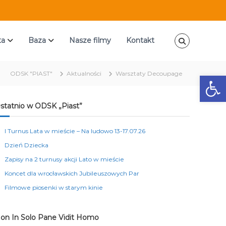
ta
Baza
Nasze filmy
Kontakt
ODSK "PIAST"
Aktualności
Warsztaty Decoupage
Ot
statnio w ODSK „Piast”
I Turnus Lata w mieście – Na ludowo 13-17.07.26
Dzień Dziecka
Zapisy na 2 turnusy akcji Lato w mieście
Koncet dla wrocławskich Jubileuszowych Par
Filmowe piosenki w starym kinie
on In Solo Pane Vidit Homo