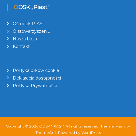
ODSK „Piast”
Ośrodek PIAST
O stowarzyszeniu
Nasza baza
Kontakt
Polityka plików cookie
Deklaracja dostępności
Polityka Prywatności
Copyright © 2026
ODSK "PIAST"
All rights reserved. Theme:
Flash
by
ThemeGrill. Powered by
WordPress