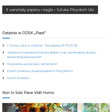
K
u
N
warsztaty papieru i węgla – Sztuka Pilcyckich Ulic
l
t
a
u
r
a
w
Ostatnio w ODSK „Piast”
l
n
i
y
I Turnus Lata w mieście – Na ludowo 13-17.07.26
c
Wystawa malarstwa Danuty Bober oraz zamknięcie sezonu
h
g
senioralnej kawiarenki!
Muzealna wycieczka z seniorami!
a
Dzień Dziecka z Krasnoludkiem Pilczykiem!
c
Dzień Dziecka
j
Non In Solo Pane Vidit Homo
a