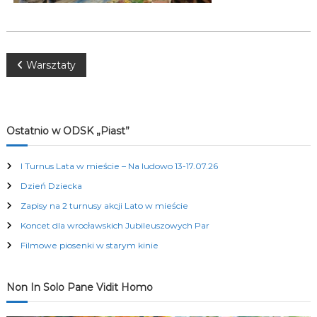
K
u
l
t
u
N
Warsztaty
r
a
a
l
n
y
w
Ostatnio w ODSK „Piast”
c
h
i
I Turnus Lata w mieście – Na ludowo 13-17.07.26
Dzień Dziecka
g
Zapisy na 2 turnusy akcji Lato w mieście
a
Koncet dla wrocławskich Jubileuszowych Par
Filmowe piosenki w starym kinie
c
j
Non In Solo Pane Vidit Homo