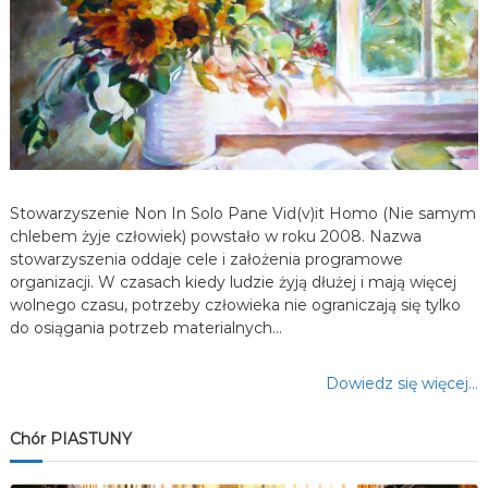
a
w
p
i
s
Stowarzyszenie Non In Solo Pane Vid(v)it Homo (Nie samym
chlebem żyje człowiek) powstało w roku 2008. Nazwa
u
stowarzyszenia oddaje cele i założenia programowe
organizacji. W czasach kiedy ludzie żyją dłużej i mają więcej
wolnego czasu, potrzeby człowieka nie ograniczają się tylko
do osiągania potrzeb materialnych…
Dowiedz się więcej…
Chór PIASTUNY