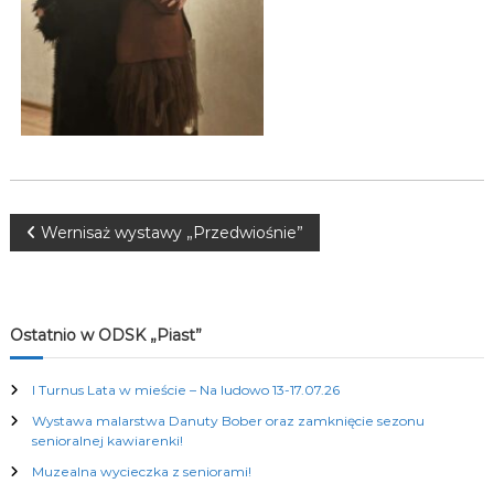
K
u
l
t
u
r
a
l
n
y
c
N
Wernisaż wystawy „Przedwiośnie”
h
a
w
Ostatnio w ODSK „Piast”
i
I Turnus Lata w mieście – Na ludowo 13-17.07.26
Wystawa malarstwa Danuty Bober oraz zamknięcie sezonu
g
senioralnej kawiarenki!
Muzealna wycieczka z seniorami!
a