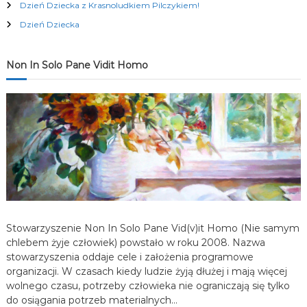
Dzień Dziecka z Krasnoludkiem Pilczykiem!
c
Dzień Dziecka
j
Non In Solo Pane Vidit Homo
a
w
p
i
s
Stowarzyszenie Non In Solo Pane Vid(v)it Homo (Nie samym
u
chlebem żyje człowiek) powstało w roku 2008. Nazwa
stowarzyszenia oddaje cele i założenia programowe
organizacji. W czasach kiedy ludzie żyją dłużej i mają więcej
wolnego czasu, potrzeby człowieka nie ograniczają się tylko
do osiągania potrzeb materialnych…