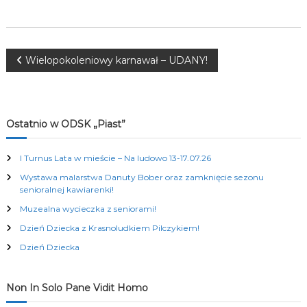
K
u
l
t
N
u
Wielopokoleniowy karnawał – UDANY!
r
a
a
l
n
w
y
Ostatnio w ODSK „Piast”
c
h
i
I Turnus Lata w mieście – Na ludowo 13-17.07.26
Wystawa malarstwa Danuty Bober oraz zamknięcie sezonu
g
senioralnej kawiarenki!
Muzealna wycieczka z seniorami!
a
Dzień Dziecka z Krasnoludkiem Pilczykiem!
c
Dzień Dziecka
j
Non In Solo Pane Vidit Homo