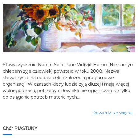
a
w
p
i
s
Stowarzyszenie Non In Solo Pane Vid(v)it Homo (Nie samym
u
chlebem żyje człowiek) powstało w roku 2008. Nazwa
stowarzyszenia oddaje cele i założenia programowe
organizacji. W czasach kiedy ludzie żyją dłużej i mają więcej
wolnego czasu, potrzeby człowieka nie ograniczają się tylko
do osiągania potrzeb materialnych…
Dowiedz się więcej…
Chór PIASTUNY