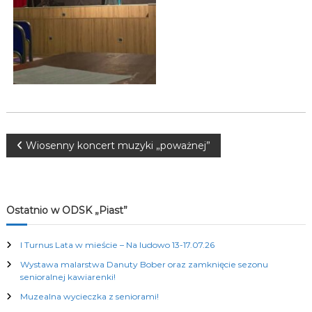
K
u
l
t
u
r
a
l
n
y
c
N
Wiosenny koncert muzyki „poważnej”
h
a
w
Ostatnio w ODSK „Piast”
i
I Turnus Lata w mieście – Na ludowo 13-17.07.26
Wystawa malarstwa Danuty Bober oraz zamknięcie sezonu
g
senioralnej kawiarenki!
Muzealna wycieczka z seniorami!
a