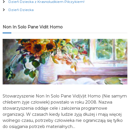
Dzień Dziecka z Krasnoludkiem Pilczykiem!
c
Dzień Dziecka
j
Non In Solo Pane Vidit Homo
a
w
p
i
s
Stowarzyszenie Non In Solo Pane Vid(v)it Homo (Nie samym
u
chlebem żyje człowiek) powstało w roku 2008. Nazwa
stowarzyszenia oddaje cele i założenia programowe
organizacji. W czasach kiedy ludzie żyją dłużej i mają więcej
wolnego czasu, potrzeby człowieka nie ograniczają się tylko
do osiągania potrzeb materialnych…